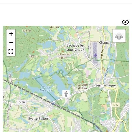
Dénivelé min/max
Auteur
Dossier
et
sous-dossiers
+
Trier par
−
Horodatage
Photos