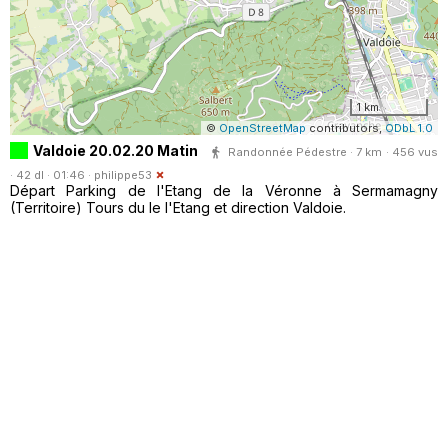
1 km
©
OpenStreetMap
contributors,
ODbL 1.0
Valdoie 20.02.20 Matin
Randonnée Pédestre · 7 km · 456 vus
· 42 dl · 01:46 ·
philippe53
Départ Parking de l'Etang de la Véronne à Sermamagny
(Territoire) Tours du le l'Etang et direction Valdoie.