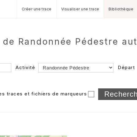
Créer une trace
Visualiser une trace
Bibliothèque
 de Randonnée Pédestre aut
Activité
Départ
Longueur min/max
les traces et fichiers de marqueurs
Dossier
et sous-doss
Trier par
Horodatage
Photos