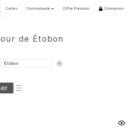
Cartes
Communauté
Offre Premium
Connexion
our de Étobon
Dénivelé min/max
iers