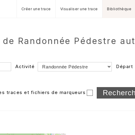
Créer une trace
Visualiser une trace
Bibliothèque
 de Randonnée Pédestre aut
Activité
Départ
Longueur min/max
les traces et fichiers de marqueurs
Dossier
et sous-doss
Trier par
Horodatage
Photos