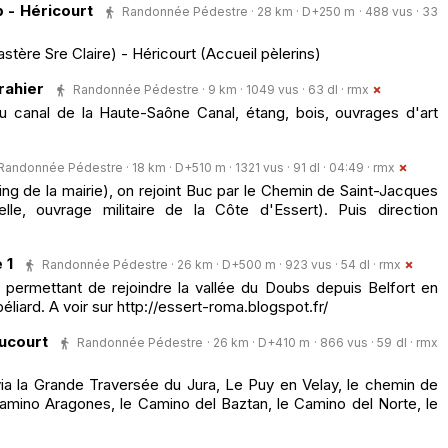
 - Héricourt
Randonnée Pédestre · 28 km · D+250 m · 488 vus · 33
ère Sre Claire) - Héricourt (Accueil pèlerins)
rahier
Randonnée Pédestre · 9 km · 1049 vus · 63 dl ·
rmx
u canal de la Haute-Saône Canal, étang, bois, ouvrages d'art
Randonnée Pédestre · 18 km · D+510 m · 1321 vus · 91 dl · 04:49 ·
rmx
ing de la mairie), on rejoint Buc par le Chemin de Saint-Jacques
lle, ouvrage militaire de la Côte d'Essert). Puis direction
 1
Randonnée Pédestre · 26 km · D+500 m · 923 vus · 54 dl ·
rmx
e permettant de rejoindre la vallée du Doubs depuis Belfort en
éliard. A voir sur http://essert-roma.blogspot.fr/
aucourt
Randonnée Pédestre · 26 km · D+410 m · 866 vus · 59 dl ·
rmx
ia la Grande Traversée du Jura, Le Puy en Velay, le chemin de
Camino Aragones, le Camino del Baztan, le Camino del Norte, le