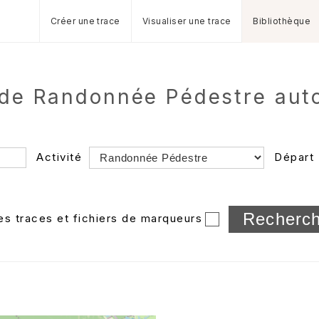
Créer une trace
Visualiser une trace
Bibliothèque
 de Randonnée Pédestre au
Activité
Départ
Longueur min/max
les traces et fichiers de marqueurs
Dossier
et sous-doss
Trier par
Horodatage
Photos