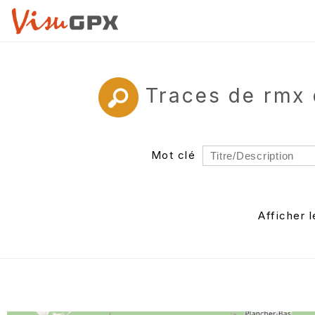
Traces de rmx
Mot clé
Rayon
Département
Afficher 
Auteur