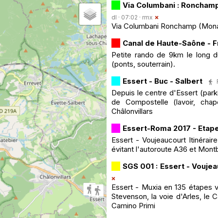
Via Columbani : Ronchamp
dl · 07:02 ·
rmx
Via Columbani Ronchamp (Monast
Canal de Haute-Saône - F
Petite rando de 9km le long d
(ponts, souterrain).
Essert - Buc - Salbert
Depuis le centre d'Essert (park
de Compostelle (lavoir, chape
Châlonvillars
Essert-Roma 2017 - Etape
Essert - Voujeaucourt Itinérair
évitant l'autoroute A36 et Montb
SGS 001 : Essert - Vouje
Essert - Muxia en 135 étapes v
Stevenson, la voie d'Arles, le 
Camino Primi