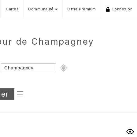
Cartes
Communauté
Offre Premium
Connexion
tour de Champagney
Dénivelé min/max
iers