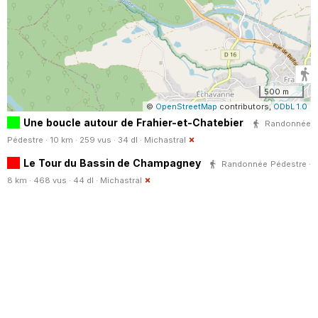
500 m
©
OpenStreetMap
contributors,
ODbL 1.0
Une boucle autour de Frahier-et-Chatebier
Randonnée
Pédestre · 10 km · 259 vus · 34 dl ·
Michastral
Le Tour du Bassin de Champagney
Randonnée Pédestre ·
8 km · 468 vus · 44 dl ·
Michastral