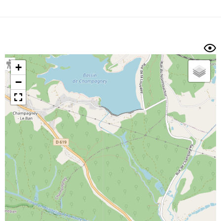
Dénivelé min/max
Auteur
Dossier
et
sous-dossiers
+
Trier par
−
Horodatage
Photos