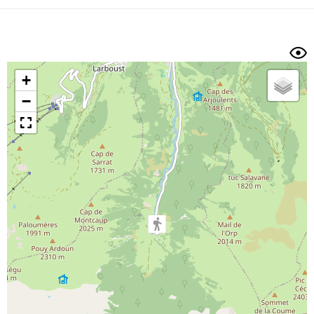
Dénivelé min/max
Auteur
Dossier
et
sous-dossiers
+
Trier par
−
Horodatage
Photos