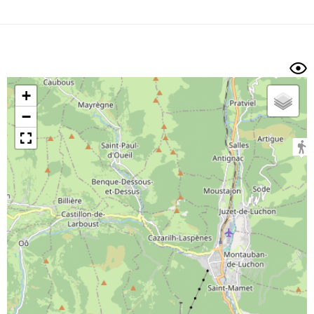
Dénivelé min/max
Auteur
Dossier
et
sous-dossiers
+
Trier par
−
Horodatage
Photos