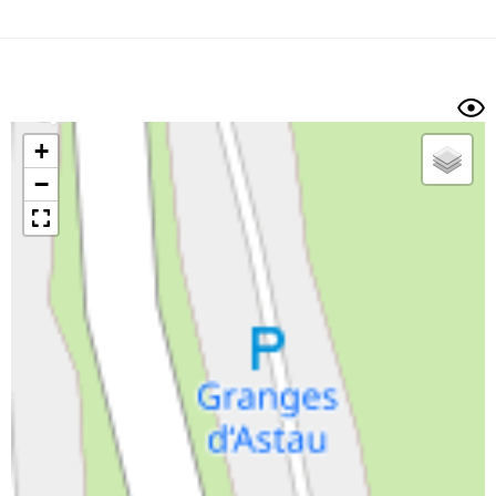
Dénivelé min/max
Auteur
Dossier
et
sous-dossiers
+
Trier par
−
Horodatage
Photos