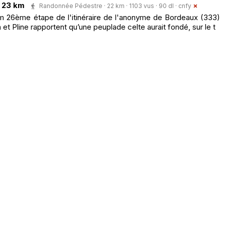
 23 km
Randonnée Pédestre · 22 km · 1103 vus · 90 dl ·
cnfy
m 26ème étape de l'itinéraire de l'anonyme de Bordeaux (333)
t Pline rapportent qu’une peuplade celte aurait fondé, sur le t