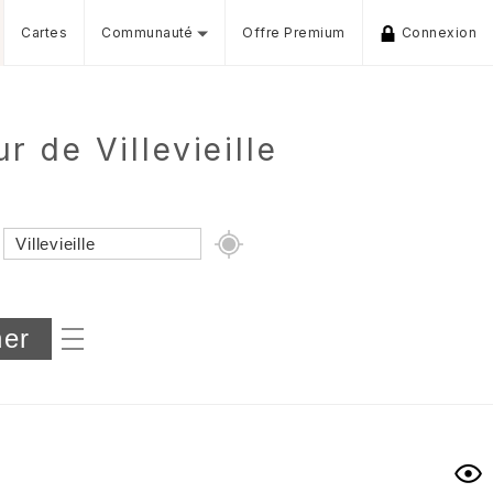
Cartes
Communauté
Offre Premium
Connexion
 de Villevieille
Dénivelé min/max
iers