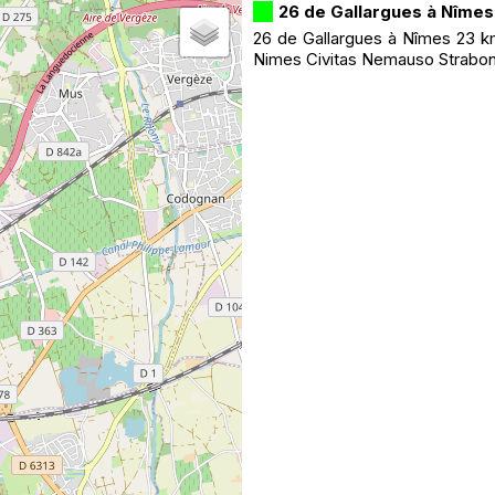
26 de Gallargues à Nîmes
26 de Gallargues à Nîmes 23 k
Nimes Civitas Nemauso Strabon e