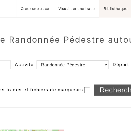
Créer une trace
Visualiser une trace
Bibliothèque
e Randonnée Pédestre autour
Activité
Départ
Longueur min/max
les traces et fichiers de marqueurs
Dossier
et sous-doss
Trier par
Horodatage
Photos