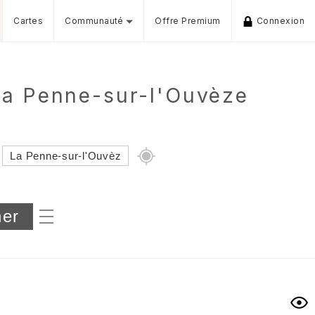
Cartes
Communauté
Offre Premium
Connexion
La Penne-sur-l'Ouvèze
Dénivelé min/max
iers