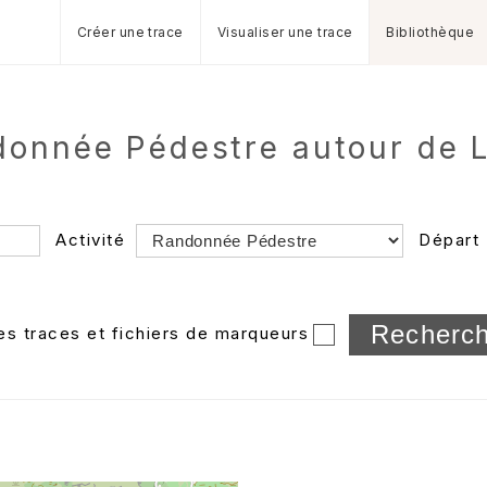
Créer une trace
Visualiser une trace
Bibliothèque
donnée Pédestre autour de 
Activité
Départ
Longueur min/max
les traces et fichiers de marqueurs
Dossier
et sous-doss
Trier par
Horodatage
Photos