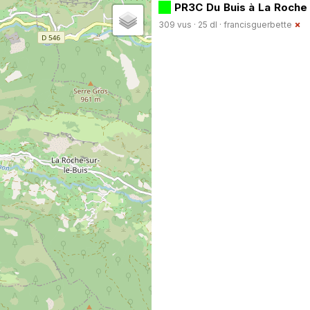
PR3C Du Buis à La Roch
309 vus · 25 dl ·
francisguerbette