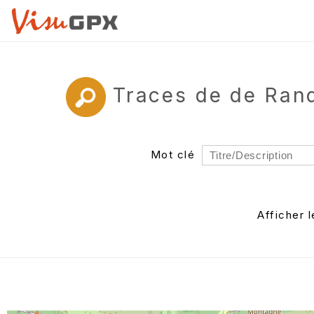
Traces de de Ran
Mot clé
Rayon
Département
Afficher 
Auteur