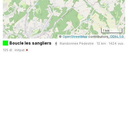
1 km
©
OpenStreetMap
contributors,
ODbL 1.0
Boucle les sangliers
Randonnée Pédestre · 12 km · 1424 vus ·
125 dl ·
initpat