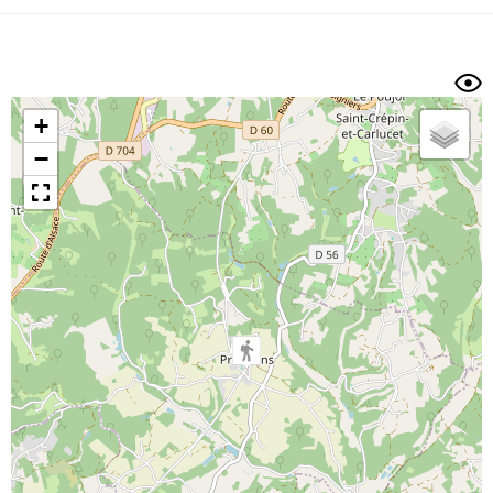
Dénivelé min/max
Auteur
Dossier
et
sous-dossiers
+
Trier par
−
Horodatage
Photos