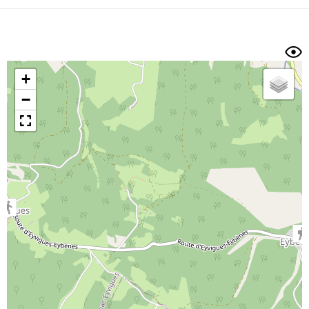
Dénivelé min/max
Auteur
Dossier
et
sous-dossiers
+
Trier par
−
Horodatage
Photos