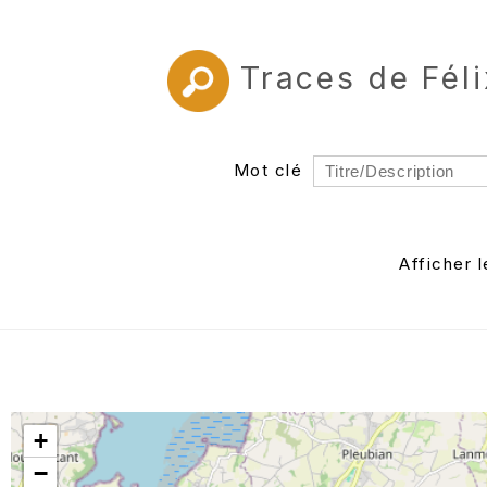
Traces de Fél
Mot clé
Rayon
Département
Afficher 
Auteur
+
−