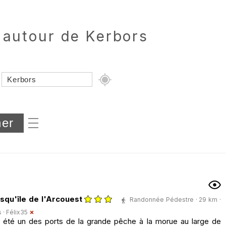
 autour de Kerbors
Dénivelé min/max
iers
esqu'île de l'Arcouest
Randonnée Pédestre · 29 km ·
s ·
Félix35
r été un des ports de la grande pêche à la morue au large de