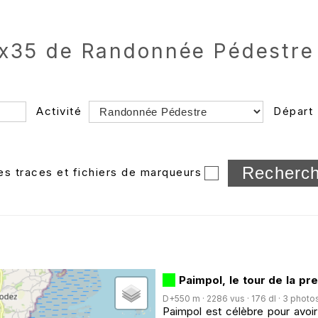
ix35 de Randonnée Pédestre
Activité
Départ
Longueur min/max
les traces et fichiers de marqueurs
Dossier
et sous-doss
Trier par
Horodatage
Photos
Paimpol, le tour de la pr
D+550 m · 2286 vus · 176 dl · 3 photo
Paimpol est célèbre pour avoi