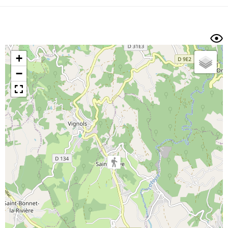
Dénivelé min/max
Auteur
Dossier
et
sous-dossiers
+
Trier par
−
Horodatage
Photos