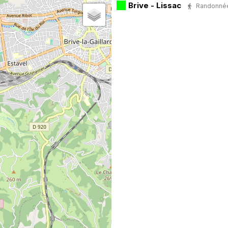
Brive - Lissac
Randonnée 