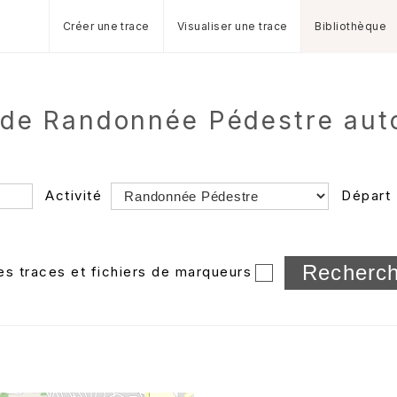
Créer une trace
Visualiser une trace
Bibliothèque
 de Randonnée Pédestre aut
Activité
Départ
Longueur min/max
les traces et fichiers de marqueurs
Dossier
et sous-doss
Trier par
Horodatage
Photos