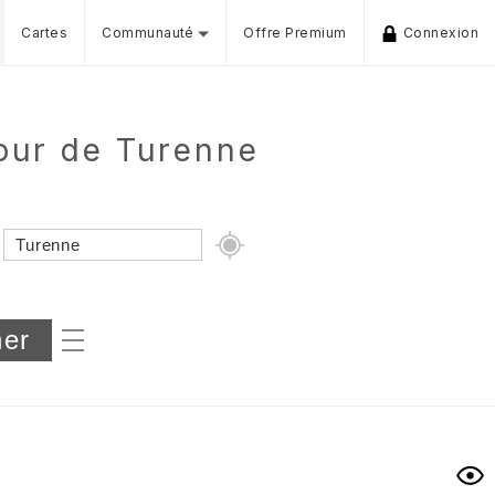
Cartes
Communauté
Offre Premium
Connexion
our de Turenne
Dénivelé min/max
iers