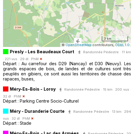
3 km
©
OpenStreetMap
contributors,
ODbL 1.0
Presly - Les Beaudeaux Court
Randonnée Pédestre · 11 km
· 221 vus · 29 dl ·
PhM
Départ : Au carrefour des D29 (Nancay) et D30 (Neuvy). Les
grands espaces de bois, de landes et de cultures sont très
peuplés en gibiers, ce sont aussi les territoires de chasse des
rapaces, buses,
Méry-Es-Bois - Loroy
Randonnée Pédestre · 15 km · 200 vus ·
32 dl ·
PhM
Départ : Parking Centre Socio-Culturel
Méry - Duranderie Courte
Randonnée Pédestre · 13 km · 294
vus · 32 dl ·
PhM
Départ : Stade
Méry-Es-Bois - Lac des Armées
Randonnée Pédestre · 20