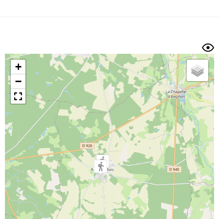
Dénivelé min/max
Auteur
Dossier
et
sous-dossiers
+
Trier par
−
Horodatage
Photos