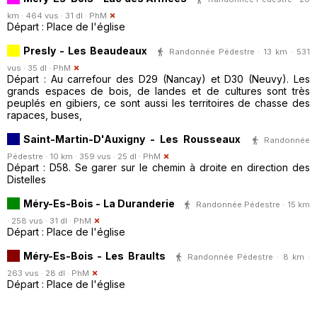
km · 464 vus · 31 dl ·
PhM
Départ : Place de l'église
Presly - Les Beaudeaux
Randonnée Pédestre · 13 km · 531
vus · 35 dl ·
PhM
Départ : Au carrefour des D29 (Nancay) et D30 (Neuvy). Les
grands espaces de bois, de landes et de cultures sont très
peuplés en gibiers, ce sont aussi les territoires de chasse des
rapaces, buses,
Saint-Martin-D'Auxigny - Les Rousseaux
Randonnée
Pédestre · 10 km · 359 vus · 25 dl ·
PhM
Départ : D58. Se garer sur le chemin à droite en direction des
Distelles
Méry-Es-Bois - La Duranderie
Randonnée Pédestre · 15 km
· 258 vus · 31 dl ·
PhM
Départ : Place de l'église
Méry-Es-Bois - Les Braults
Randonnée Pédestre · 8 km ·
263 vus · 28 dl ·
PhM
Départ : Place de l'église