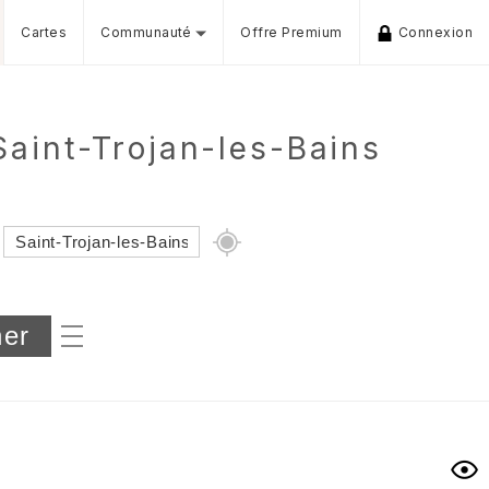
Cartes
Communauté
Offre Premium
Connexion
aint-Trojan-les-Bains
Dénivelé min/max
iers