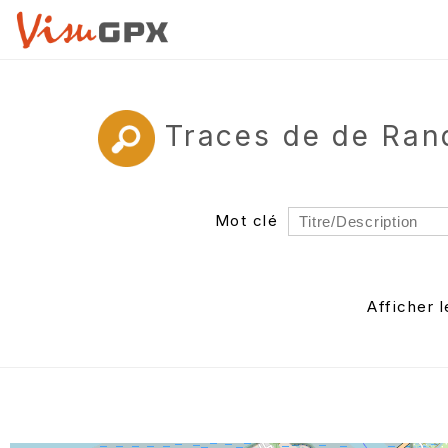
Traces de de Ran
Mot clé
Rayon
Département
Afficher 
Auteur