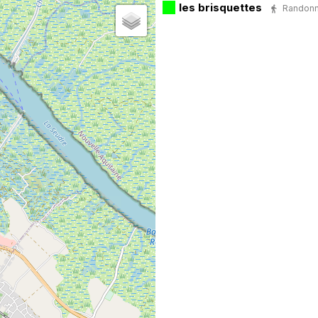
les brisquettes
Randonné