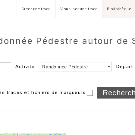
Créer une trace
Visualiser une trace
Bibliothèque
donnée Pédestre autour de S
Activité
Départ
Longueur min/max
les traces et fichiers de marqueurs
Dossier
et sous-doss
Trier par
Horodatage
Photos