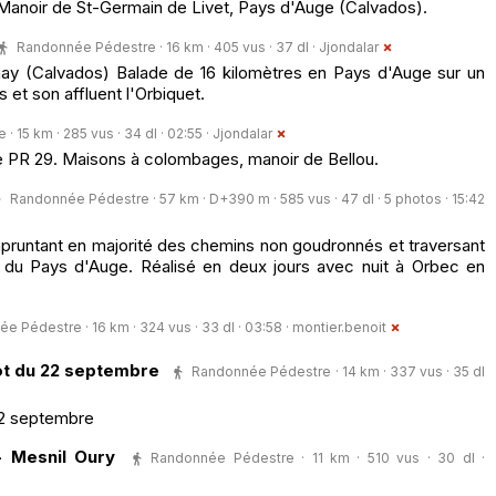
Manoir de St-Germain de Livet, Pays d'Auge (Calvados).
Randonnée Pédestre · 16 km · 405 vus · 37 dl ·
Jjondalar
ay (Calvados) Balade de 16 kilomètres en Pays d'Auge sur un
 et son affluent l'Orbiquet.
 15 km · 285 vus · 34 dl · 02:55 ·
Jjondalar
 PR 29. Maisons à colombages, manoir de Bellou.
Randonnée Pédestre · 57 km · D+390 m · 585 vus · 47 dl · 5 photos · 15:42
empruntant en majorité des chemins non goudronnés et traversant
 du Pays d'Auge. Réalisé en deux jours avec nuit à Orbec en
e Pédestre · 16 km · 324 vus · 33 dl · 03:58 ·
montier.benoit
ot du 22 septembre
Randonnée Pédestre · 14 km · 337 vus · 35 dl
22 septembre
- Mesnil Oury
Randonnée Pédestre · 11 km · 510 vus · 30 dl ·