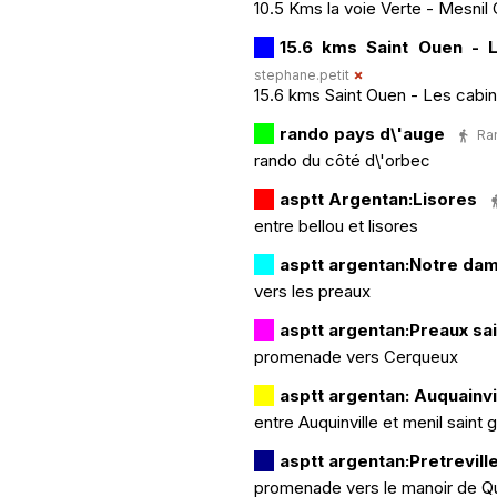
10.5 Kms la voie Verte - Mesnil
15.6 kms Saint Ouen - 
stephane.petit
15.6 kms Saint Ouen - Les cabin
rando pays d\'auge
Ran
rando du côté d\'orbec
asptt Argentan:Lisores
entre bellou et lisores
asptt argentan:Notre da
vers les preaux
asptt argentan:Preaux sa
promenade vers Cerqueux
asptt argentan: Auquainvi
entre Auquinville et menil saint 
asptt argentan:Pretrevill
promenade vers le manoir de Qu