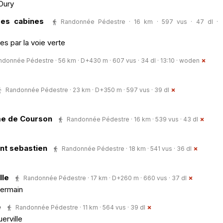
 Oury
Les cabines
Randonnée Pédestre · 16 km · 597 vus · 47 dl ·
es par la voie verte
donnée Pédestre · 56 km · D+430 m · 607 vus · 34 dl · 13:10 ·
woden
Randonnée Pédestre · 23 km · D+350 m · 597 vus · 39 dl
me de Courson
Randonnée Pédestre · 16 km · 539 vus · 43 dl
int sebastien
Randonnée Pédestre · 18 km · 541 vus · 36 dl
lle
Randonnée Pédestre · 17 km · D+260 m · 660 vus · 37 dl
germain
e
Randonnée Pédestre · 11 km · 564 vus · 39 dl
erville