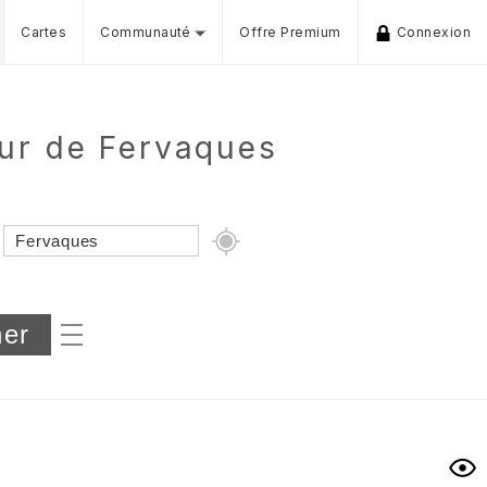
Cartes
Communauté
Offre Premium
Connexion
our de Fervaques
Dénivelé min/max
iers