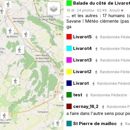
Balade du côté de Livarot
19 dl · 24 photos · 02:49 ·
ArouG
... et les autres : 17 humains (
Savane ! Météo clémente (pas d
ga
Livarot5
Randonnée Pédestr
Livarot4
Randonnée Pédestr
Livarot3
Randonnée Pédestr
Livarot2
Randonnée Pédestr
Livarot
Randonnée Pédestre 
test
Randonnée Pédestre · 2 
cernay_16,2
Randonnée Péd
a faire dans l'autre sens pour pi
St Pierre de mailloc
Ra