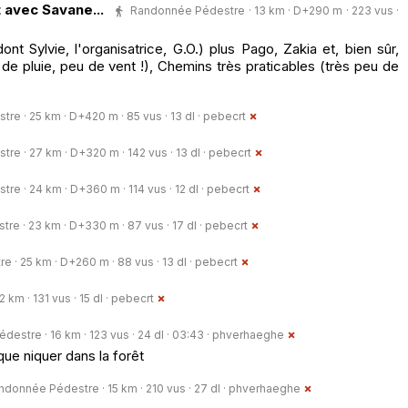
 avec Savane...
Randonnée Pédestre · 13 km · D+290 m · 223 vus ·
dont Sylvie, l'organisatrice, G.O.) plus Pago, Zakia et, bien sûr,
e pluie, peu de vent !), Chemins très praticables (très peu de
e · 25 km · D+420 m · 85 vus · 13 dl ·
pebecrt
e · 27 km · D+320 m · 142 vus · 13 dl ·
pebecrt
e · 24 km · D+360 m · 114 vus · 12 dl ·
pebecrt
e · 23 km · D+330 m · 87 vus · 17 dl ·
pebecrt
· 25 km · D+260 m · 88 vus · 13 dl ·
pebecrt
km · 131 vus · 15 dl ·
pebecrt
estre · 16 km · 123 vus · 24 dl · 03:43 ·
phverhaeghe
que niquer dans la forêt
ndonnée Pédestre · 15 km · 210 vus · 27 dl ·
phverhaeghe