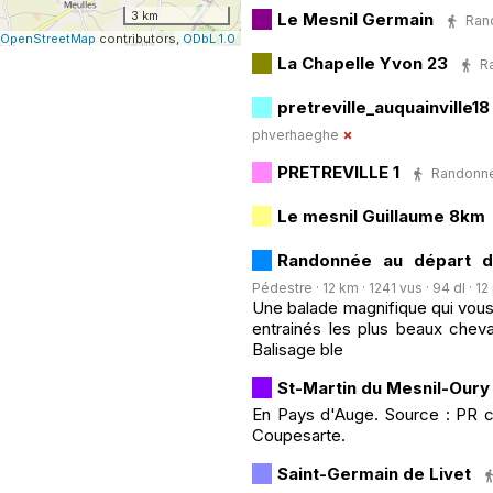
3 km
Le Mesnil Germain
Rand
OpenStreetMap
contributors,
ODbL 1.0
La Chapelle Yvon 23
Ra
pretreville_auquainville18
phverhaeghe
PRETREVILLE 1
Randonnée
Le mesnil Guillaume 8km
Randonnée au départ d
Pédestre · 12 km · 1241 vus · 94 dl · 12
Une balade magnifique qui vous
entrainés les plus beaux chev
Balisage ble
St-Martin du Mesnil-Oury
En Pays d'Auge. Source : PR c
Coupesarte.
Saint-Germain de Livet