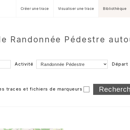
Créer une trace
Visualiser une trace
Bibliothèque
 de Randonnée Pédestre aut
Activité
Départ
Longueur min/max
les traces et fichiers de marqueurs
Dossier
et sous-doss
Trier par
Horodatage
Photos