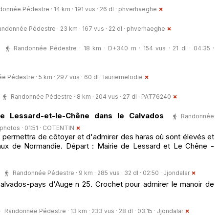
onnée Pédestre · 14 km · 191 vus · 26 dl ·
phverhaeghe
ndonnée Pédestre · 23 km · 167 vus · 22 dl ·
phverhaeghe
Randonnée Pédestre · 18 km · D+340 m · 154 vus · 21 dl · 04:35 ·
 Pédestre · 5 km · 297 vus · 60 dl ·
lauriemelodie
Randonnée Pédestre · 8 km · 204 vus · 27 dl ·
PAT76240
e Lessard-et-le-Chêne dans le Calvados
Randonnée
 photos · 01:51 ·
COTENTIN
 permettra de côtoyer et d'admirer des haras où sont élevés et
aux de Normandie. Départ : Mairie de Lessard et Le Chêne -
Randonnée Pédestre · 9 km · 285 vus · 32 dl · 02:50 ·
Jjondalar
alvados-pays d'Auge n 25. Crochet pour admirer le manoir de
Randonnée Pédestre · 13 km · 233 vus · 28 dl · 03:15 ·
Jjondalar