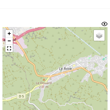
Dénivelé min/max
Auteur
Dossier
et
sous-dossiers
+
Trier par
−
Horodatage
Photos