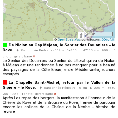
1 km
©
OpenStreetMap
contributors,
ODbL 1.0
De Niolon au Cap Méjean, le Sentier des Douaniers – le
Rove.
Randonnée Pédestre · 10 km · D+400 m · 47380 vus · 969 dl · 1
photo ·
gerard.barre
Le Sentier des Douaniers ou Sentier du Littoral qui va de Niolon
à Méjean est une randonnée à ne pas manquer pour la beauté
des paysages de la Côte Bleue, entre Méditerranée, rochers
escarpés
La Chapelle Saint-Michel, retour par le Vallon de la
Gipière – le Rove.
Randonnée Pédestre · 6 km · D+200 m · 3630
vus · 109 dl · 1 photo ·
gerard.barre
Après Les repas des bergers, la manifestation à l'honneur de la
Chèvre du Rove et de la Brousse du Rove, l'envie de parcourir
encore les collines de la Chaîne de la Nerthe – histoire de
revivre