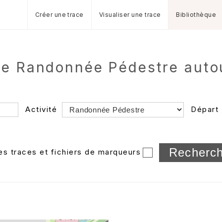
Créer une trace
Visualiser une trace
Bibliothèque
de Randonnée Pédestre autou
Activité
Départ
Longueur min/max
les traces et fichiers de marqueurs
Dossier
et sous-doss
Trier par
Horodatage
Photos