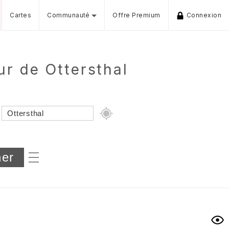
Cartes
Communauté
Offre Premium
Connexion
r de Ottersthal
Dénivelé min/max
iers