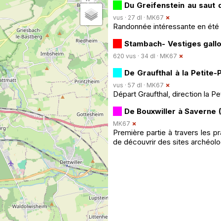
Du Greifenstein au saut 
vus · 27 dl ·
MK67
Randonnée intéressante en été e
Stambach- Vestiges gallo
620 vus · 34 dl ·
MK67
De Graufthal à la Petite-
vus · 57 dl ·
MK67
Départ Graufthal, direction la Pe
De Bouxwiller à Saverne 
MK67
Première partie à travers les pr
de découvrir des sites archéolo