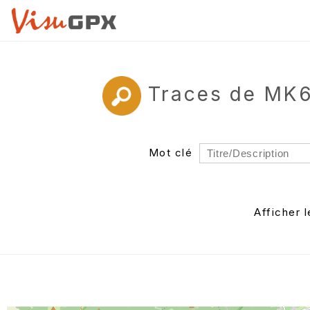
Traces de MK6
Mot clé
Rayon
Département
Afficher 
Auteur