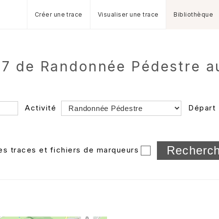
Créer une trace
Visualiser une trace
Bibliothèque
7 de Randonnée Pédestre au
Activité
Départ
Longueur min/max
les traces et fichiers de marqueurs
Dossier
et sous-doss
Trier par
Horodatage
Photos