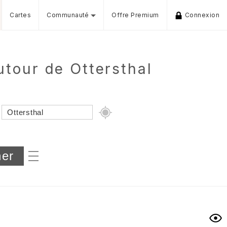
Cartes
Communauté
Offre Premium
Connexion
tour de Ottersthal
Dénivelé min/max
iers