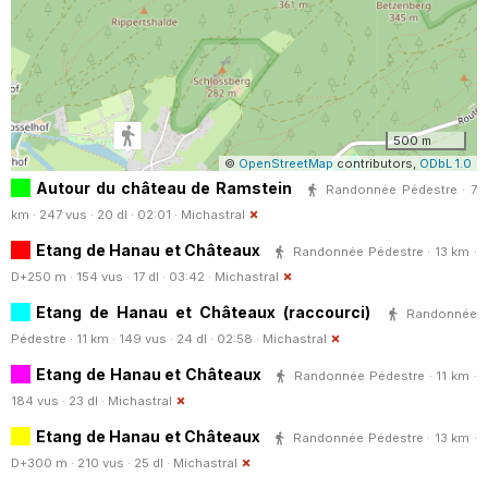
500 m
©
OpenStreetMap
contributors,
ODbL 1.0
Autour du château de Ramstein
Randonnée Pédestre · 7
km · 247 vus · 20 dl · 02:01 ·
Michastral
Etang de Hanau et Châteaux
Randonnée Pédestre · 13 km ·
D+250 m · 154 vus · 17 dl · 03:42 ·
Michastral
Etang de Hanau et Châteaux (raccourci)
Randonnée
Pédestre · 11 km · 149 vus · 24 dl · 02:58 ·
Michastral
Etang de Hanau et Châteaux
Randonnée Pédestre · 11 km ·
184 vus · 23 dl ·
Michastral
Etang de Hanau et Châteaux
Randonnée Pédestre · 13 km ·
D+300 m · 210 vus · 25 dl ·
Michastral