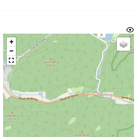
Dénivelé min/max
Auteur
Dossier
et
sous-dossiers
+
Trier par
−
Horodatage
Photos