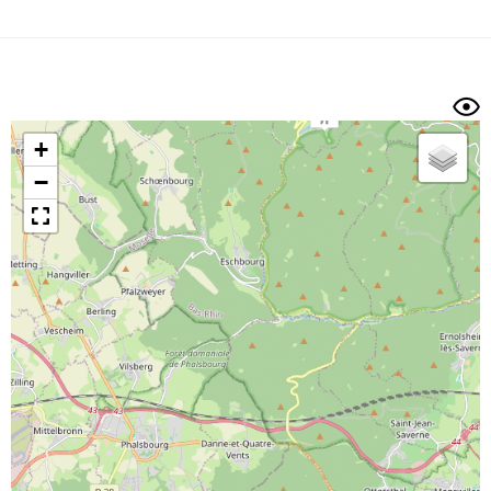
Dénivelé min/max
Auteur
Dossier
et
sous-dossiers
+
Trier par
−
Horodatage
Photos