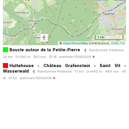
3 km
©
OpenStreetMap
contributors,
ODbL 1.0
Boucle autour de la Petite-Pierre
Randonnée Pédestre ·
20 km · D+360 m · 363 vus · 35 dl ·
jeanmarc13062006
Hultehouse - Château Grafenstein - Saint Vit -
Wasserwald
Randonnée Pédestre · 17 km · D+640 m · 484 vus · 45
dl · 01:52 ·
jeanmarc13062006