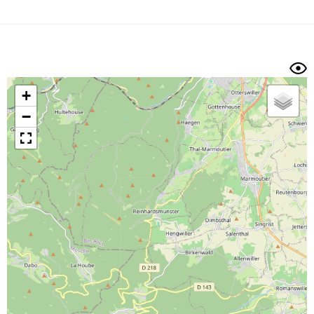
Dénivelé min/max
Auteur
Dossier
et
sous-dossiers
+
Trier par
−
Horodatage
Photos