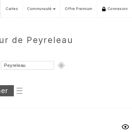
Cartes
Communauté
Offre Premium
Connexion
ur de Peyreleau
Dénivelé min/max
iers