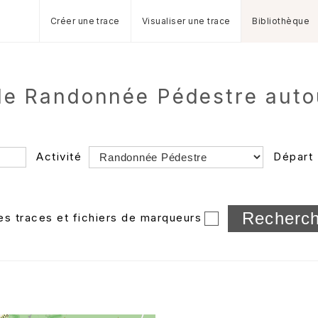
Créer une trace
Visualiser une trace
Bibliothèque
de Randonnée Pédestre auto
Activité
Départ
Longueur min/max
les traces et fichiers de marqueurs
Dossier
et sous-doss
Trier par
Horodatage
Photos