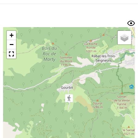
Dénivelé min/max
Auteur
Dossier
et
sous-dossiers
+
Trier par
−
Horodatage
Photos