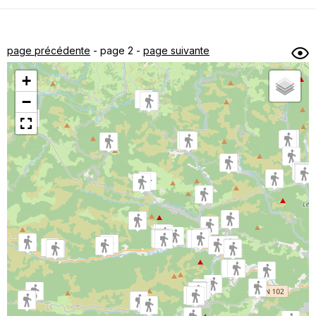
Dénivelé min/max
Auteur
Dossier
et
page précédente
- page 2 -
page suivante
sous-dossiers
+
Trier par
−
Horodatage
Photos