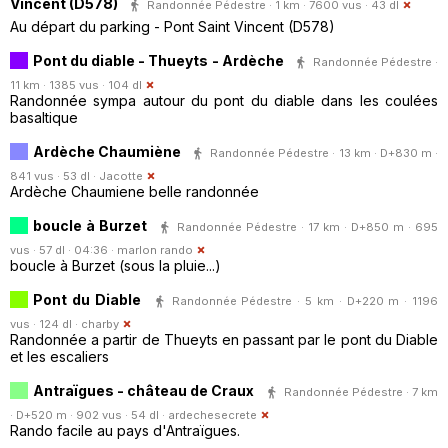
Vincent (D578)
Randonnée Pédestre · 1 km · 7600 vus · 43 dl
Au départ du parking - Pont Saint Vincent (D578)
Pont du diable - Thueyts - Ardèche
Randonnée Pédestre ·
11 km · 1385 vus · 104 dl
Randonnée sympa autour du pont du diable dans les coulées
basaltique
Ardèche Chaumiène
Randonnée Pédestre · 13 km · D+830 m ·
841 vus · 53 dl ·
Jacotte
Ardèche Chaumiene belle randonnée
boucle à Burzet
Randonnée Pédestre · 17 km · D+850 m · 695
vus · 57 dl · 04:36 ·
marlon rando
boucle à Burzet (sous la pluie...)
Pont du Diable
Randonnée Pédestre · 5 km · D+220 m · 1196
vus · 124 dl ·
charby
Randonnée a partir de Thueyts en passant par le pont du Diable
et les escaliers
Antraïgues - château de Craux
Randonnée Pédestre · 7 km
· D+520 m · 902 vus · 54 dl ·
ardechesecrete
Rando facile au pays d'Antraïgues.