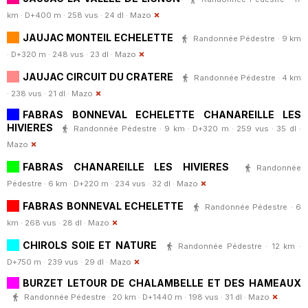
km · D+400 m · 258 vus · 24 dl ·
Mazo
JAUJAC MONTEIL ECHELETTE
Randonnée Pédestre · 9 km
· D+320 m · 248 vus · 23 dl ·
Mazo
JAUJAC CIRCUIT DU CRATERE
Randonnée Pédestre · 4 km
· 238 vus · 21 dl ·
Mazo
FABRAS BONNEVAL ECHELETTE CHANAREILLE LES
HIVIERES
Randonnée Pédestre · 9 km · D+320 m · 259 vus · 35 dl ·
Mazo
FABRAS CHANAREILLE LES HIVIERES
Randonnée
Pédestre · 6 km · D+220 m · 234 vus · 32 dl ·
Mazo
FABRAS BONNEVAL ECHELETTE
Randonnée Pédestre · 6
km · 268 vus · 28 dl ·
Mazo
CHIROLS SOIE ET NATURE
Randonnée Pédestre · 12 km ·
D+750 m · 239 vus · 29 dl ·
Mazo
BURZET LETOUR DE CHALAMBELLE ET DES HAMEAUX
Randonnée Pédestre · 20 km · D+1440 m · 198 vus · 31 dl ·
Mazo