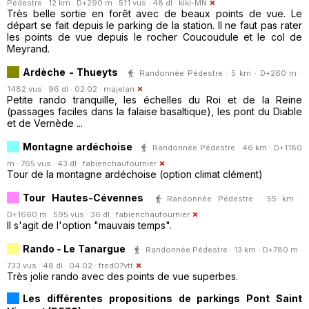
Pédestre · 12 km · D+290 m · 511 vus · 48 dl ·
kiki-MN
Très belle sortie en forêt avec de beaux points de vue. Le
départ se fait depuis le parking de la station. Il ne faut pas rater
les points de vue depuis le rocher Coucoudule et le col de
Meyrand.
Ardèche - Thueyts
Randonnée Pédestre · 5 km · D+260 m ·
1482 vus · 96 dl · 02:02 ·
majelan
Petite rando tranquille, les échelles du Roi et de la Reine
(passages faciles dans la falaise basaltique), les pont du Diable
et de Vernède ...
Montagne ardéchoise
Randonnée Pédestre · 46 km · D+1180
m · 765 vus · 43 dl ·
fabienchaufournier
Tour de la montagne ardéchoise (option climat clément)
Tour Hautes-Cévennes
Randonnée Pédestre · 55 km ·
D+1660 m · 595 vus · 36 dl ·
fabienchaufournier
Il s'agit de l'option "mauvais temps".
Rando - Le Tanargue
Randonnée Pédestre · 13 km · D+780 m ·
733 vus · 48 dl · 04:02 ·
fred07vtt
Très jolie rando avec des points de vue superbes.
Les différentes propositions de parkings Pont Saint