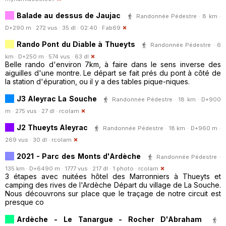
Balade au dessus de Jaujac
Randonnée Pédestre · 8 km ·
D+290 m · 272 vus · 35 dl · 02:40 ·
Fab69
Rando Pont du Diable à Thueyts
Randonnée Pédestre · 6
km · D+250 m · 574 vus · 63 dl
Belle rando d'environ 7km, à faire dans le sens inverse des
aiguilles d'une montre. Le départ se fait prés du pont à côté de
la station d'épuration, ou il y a des tables pique-niques.
J3 Aleyrac La Souche
Randonnée Pédestre · 18 km · D+900
m · 275 vus · 27 dl ·
rcolam
J2 Thueyts Aleyrac
Randonnée Pédestre · 18 km · D+960 m ·
269 vus · 30 dl ·
rcolam
2021 - Parc des Monts d'Ardèche
Randonnée Pédestre ·
135 km · D+6490 m · 1777 vus · 217 dl · 1 photo ·
rcolam
3 étapes avec nuitées hôtel des Marronniers à Thueyts et
camping des rives de l'Ardèche Départ du village de La Souche.
Nous découvrons sur place que le traçage de notre circuit est
presque co
Ardèche - Le Tanargue - Rocher D'Abraham