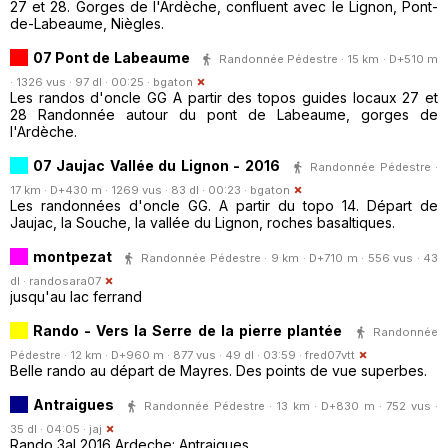
27 et 28. Gorges de l'Ardèche, confluent avec le Lignon, Pont-
de-Labeaume, Niègles.
07 Pont de Labeaume
Randonnée Pédestre · 15 km · D+510 m
· 1326 vus · 97 dl · 00:25 ·
bgaton
Les randos d'oncle GG A partir des topos guides locaux 27 et
28 Randonnée autour du pont de Labeaume, gorges de
l'Ardèche.
07 Jaujac Vallée du Lignon - 2016
Randonnée Pédestre ·
17 km · D+430 m · 1269 vus · 83 dl · 00:23 ·
bgaton
Les randonnées d'oncle GG. A partir du topo 14. Départ de
Jaujac, la Souche, la vallée du Lignon, roches basaltiques.
montpezat
Randonnée Pédestre · 9 km · D+710 m · 556 vus · 43
dl ·
randosara07
jusqu'au lac ferrand
Rando - Vers la Serre de la pierre plantée
Randonnée
Pédestre · 12 km · D+960 m · 877 vus · 49 dl · 03:59 ·
fred07vtt
Belle rando au départ de Mayres. Des points de vue superbes.
Antraigues
Randonnée Pédestre · 13 km · D+830 m · 752 vus ·
35 dl · 04:05 ·
jaj
Rando 3al 2016 Ardeche: Antraigues