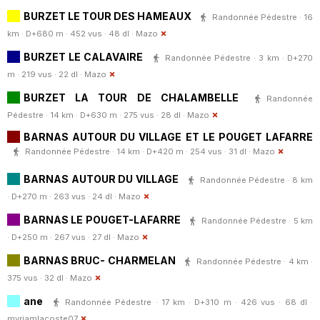
BURZET LE TOUR DES HAMEAUX
Randonnée Pédestre · 16
km · D+680 m · 452 vus · 48 dl ·
Mazo
BURZET LE CALAVAIRE
Randonnée Pédestre · 3 km · D+270
m · 219 vus · 22 dl ·
Mazo
BURZET LA TOUR DE CHALAMBELLE
Randonnée
Pédestre · 14 km · D+630 m · 275 vus · 28 dl ·
Mazo
BARNAS AUTOUR DU VILLAGE ET LE POUGET LAFARRE
Randonnée Pédestre · 14 km · D+420 m · 254 vus · 31 dl ·
Mazo
BARNAS AUTOUR DU VILLAGE
Randonnée Pédestre · 8 km
· D+270 m · 263 vus · 24 dl ·
Mazo
BARNAS LE POUGET-LAFARRE
Randonnée Pédestre · 5 km
· D+250 m · 267 vus · 27 dl ·
Mazo
BARNAS BRUC- CHARMELAN
Randonnée Pédestre · 4 km ·
375 vus · 32 dl ·
Mazo
ane
Randonnée Pédestre · 17 km · D+310 m · 426 vus · 68 dl ·
myriamlacoste07