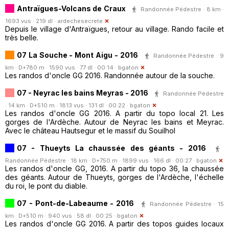
Antraïgues-Volcans de Craux
Randonnée Pédestre · 8 km ·
1693 vus · 219 dl ·
ardechesecrete
Depuis le village d'Antraïgues, retour au village. Rando facile et
très belle.
07 La Souche - Mont Aigu - 2016
Randonnée Pédestre · 9
km · D+780 m · 1590 vus · 77 dl · 00:14 ·
bgaton
Les randos d'oncle GG 2016. Randonnée autour de la souche.
07 - Neyrac les bains Meyras - 2016
Randonnée Pédestre
· 14 km · D+510 m · 1813 vus · 131 dl · 00:22 ·
bgaton
Les randos d'oncle GG 2016. A partir du topo local 21. Les
gorges de l'Ardèche. Autour de Neyrac les bains et Meyrac.
Avec le château Hautsegur et le massif du Souilhol
07 - Thueyts La chaussée des géants - 2016
Randonnée Pédestre · 18 km · D+750 m · 1899 vus · 166 dl · 00:27 ·
bgaton
Les randos d'oncle GG, 2016. A partir du topo 36, la chaussée
des géants. Autour de Thueyts, gorges de l'Ardèche, l'échelle
du roi, le pont du diable.
07 - Pont-de-Labeaume - 2016
Randonnée Pédestre · 15
km · D+510 m · 940 vus · 58 dl · 00:25 ·
bgaton
Les randos d'oncle GG 2016. A partir des topos guides locaux