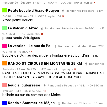
Randonnée Pédestre · 54 km · D+1500 m · 1000 vus · 109 dl ·
cyrilys
Petite boucle d'Aizac-Rouyon
Randonnée Pédestre · 6 km ·
D+370 m · 396 vus · 33 dl · 00:32 ·
eyrieux07
Aizac petite boucle
Le Volcan d'Aizac
Randonnée Pédestre · 6 km · D+260 m · 415
vus · 37 dl · 00:15 ·
eyrieux07
prepa rando Antraigues
La vestide - Le suc du Pal
Randonnée Pédestre · 6 km · 1206
vus · 55 dl ·
fredh027
Boucle de 6km au départ de la Fontaulière autour d'un maar.
RANDO ST CIRGUES EN MONTAGNE 25 KM
Randonnée
Pédestre · 25 km · D+470 m · 421 vus · 47 dl ·
quinqua
RANDO ST CIRGUES EN MONTAGNE 25 KM.DEPART ARRIVEE ST
CIRGUES.MAZAN L ABBAYE.FOURDEAU.POMEYROL
boucle loubaresse
Randonnée Pédestre · 18 km · D+640 m ·
426 vus · 34 dl ·
philippe.coeur
ballade autour du sommet des Moles
Rando : Sommet de Méjan
Randonnée Pédestre · 15 km ·