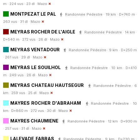
m · 224 vus · 23 dl ·
Mazo
MONTPEZAT LE PAL
Randonnée Pédestre · 19 km · D+740 m ·
263 vus · 31 dl ·
Mazo
MEYRAS ROCHER DE L'AIGLE
Randonnée Pédestre · 14 km ·
D+540 m · 272 vus · 26 dl ·
Mazo
MEYRAS VENTADOUR
Randonnée Pédestre · 9 km · D+250 m
· 261 vus · 29 dl ·
Mazo
MEYRAS LE SOUILHOL
Randonnée Pédestre · 10 km · D+410
m · 249 vus · 26 dl ·
Mazo
MEYRAS CHATEAU HAUTSEGUR
Randonnée Pédestre · 6
km · 259 vus · 25 dl ·
Mazo
MAYRES ROCHER D'ABRAHAM
Randonnée Pédestre · 10
km · D+860 m · 272 vus · 30 dl ·
Mazo
MAYRES CHAUMIENE
Randonnée Pédestre · 12 km · D+930 m
· 257 vus · 31 dl ·
Mazo
LALEVADE FABRAS
Randonnée Pédestre · 9 km · D+230 m ·