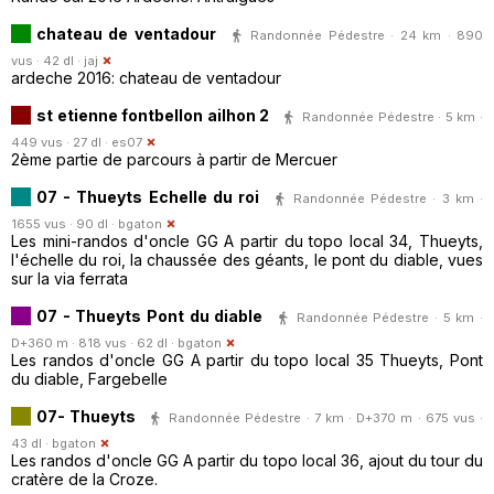
chateau de ventadour
Randonnée Pédestre · 24 km · 890
vus · 42 dl ·
jaj
ardeche 2016: chateau de ventadour
st etienne fontbellon ailhon 2
Randonnée Pédestre · 5 km ·
449 vus · 27 dl ·
es07
2ème partie de parcours à partir de Mercuer
07 - Thueyts Echelle du roi
Randonnée Pédestre · 3 km ·
1655 vus · 90 dl ·
bgaton
Les mini-randos d'oncle GG A partir du topo local 34, Thueyts,
l'échelle du roi, la chaussée des géants, le pont du diable, vues
sur la via ferrata
07 - Thueyts Pont du diable
Randonnée Pédestre · 5 km ·
D+360 m · 818 vus · 62 dl ·
bgaton
Les randos d'oncle GG A partir du topo local 35 Thueyts, Pont
du diable, Fargebelle
07- Thueyts
Randonnée Pédestre · 7 km · D+370 m · 675 vus ·
43 dl ·
bgaton
Les randos d'oncle GG A partir du topo local 36, ajout du tour du
cratère de la Croze.