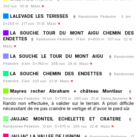
262 vus · 30 dl ·
Mazo
LALEVADE LES TERISSES
Randonnée Pédestre · 5 km ·
D+250 m · 217 vus · 31 dl ·
Mazo
LA SOUCHE TOUR DU MONT AIGU CHEMIN DES
ENDETTES
Randonnée Pédestre · 11 km · D+800 m · 337 vus · 22 dl ·
Mazo
LA SOUCHE LE TOUR DU MONT AIGU
Randonnée
Pédestre · 9 km · D+780 m · 268 vus · 28 dl ·
Mazo
LA SOUCHE CHEMIN DES ENDETTES
Randonnée
Pédestre · 3 km · 220 vus · 22 dl ·
Mazo
Mayres rocher Abraham + château Montlaur
Randonnée Pédestre · 19 km · D+1170 m · 290 vus · 31 dl ·
Denis_Nozieres
Rando non effectuée, à valider sur le terrain. A priori difficile
nécessitant de ne pas craindre le vertige et d'avoir le pied sûr.
JAUJAC MONTEIL ECHELETTE ET CRATERE
Randonnée Pédestre · 13 km · D+470 m · 265 vus · 32 dl ·
Mazo
JAUJAC LA VALLEE DE LIGNON
Randonnée Pédestre · 17