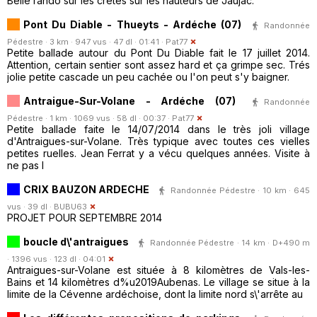
Belle rando sur les crêtes sur les hauteurs de Jaujac.
Pont Du Diable - Thueyts - Ardéche (07)
Randonnée
Pédestre · 3 km · 947 vus · 47 dl · 01:41 ·
Pat77
Petite ballade autour du Pont Du Diable fait le 17 juillet 2014.
Attention, certain sentier sont assez hard et ça grimpe sec. Trés
jolie petite cascade un peu cachée ou l'on peut s'y baigner.
Antraigue-Sur-Volane - Ardéche (07)
Randonnée
Pédestre · 1 km · 1069 vus · 58 dl · 00:37 ·
Pat77
Petite ballade faite le 14/07/2014 dans le très joli village
d'Antraigues-sur-Volane. Très typique avec toutes ces vielles
petites ruelles. Jean Ferrat y a vécu quelques années. Visite à
ne pas l
CRIX BAUZON ARDECHE
Randonnée Pédestre · 10 km · 645
vus · 39 dl ·
BUBU63
PROJET POUR SEPTEMBRE 2014
boucle d\'antraigues
Randonnée Pédestre · 14 km · D+490 m
· 1396 vus · 123 dl · 04:01
Antraigues-sur-Volane est située à 8 kilomètres de Vals-les-
Bains et 14 kilomètres d%u2019Aubenas. Le village se situe à la
limite de la Cévenne ardéchoise, dont la limite nord s\'arrête au