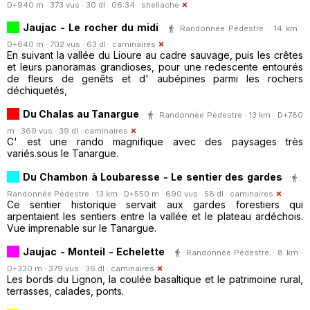
D+940 m · 373 vus · 30 dl · 06:34 ·
shellache
Jaujac - Le rocher du midi
Randonnée Pédestre · 14 km ·
D+640 m · 702 vus · 63 dl ·
caminaires
En suivant la vallée du Lioure au cadre sauvage, puis les crêtes
et leurs panoramas grandioses, pour une redescente entourés
de fleurs de genêts et d' aubépines parmi les rochers
déchiquetés,
Du Chalas au Tanargue
Randonnée Pédestre · 13 km · D+780
m · 369 vus · 39 dl ·
caminaires
C' est une rando magnifique avec des paysages très
variés.sous le Tanargue.
Du Chambon à Loubaresse - Le sentier des gardes
Randonnée Pédestre · 13 km · D+550 m · 690 vus · 58 dl ·
caminaires
Ce sentier historique servait aux gardes forestiers qui
arpentaient les sentiers entre la vallée et le plateau ardéchois.
Vue imprenable sur le Tanargue.
Jaujac - Monteil - Echelette
Randonnée Pédestre · 8 km ·
D+330 m · 379 vus · 36 dl ·
caminaires
Les bords du Lignon, la coulée basaltique et le patrimoine rural,
terrasses, calades, ponts.