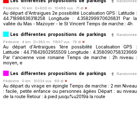
Les différentes propositions de parkings
Randonnée
Pédestre · 10 km · D+600 m · 10488 vus · 71 dl
Au départ d'Antraïgues 2e possibilité Localisation GPS : Latitude :
44.71898636318258 Longitude : 4.358299970626831 Par la
vallée du Mas - Mazoyer - le St Vincent Temps de marche : 4h
Les différentes propositions de parkings
Randonnée
Pédestre · 4 km · D+380 m · 11897 vus · 79 dl
Au départ d'Antraïgues 1ère possibilité Localisation GPS :
Latitude : 44.71842602955509 Longitude : 4.358090758323669
Par l'ancienne voie romaine Temps de marche : 2h niveau :
moyen, e
Les différentes propositions de parkings
Randonnée
Pédestre · 0 km · 10334 vus · 69 dl
Au départ du virage en épingle Temps de marche : 2 min Niveau
: facile, petite enfance ou personnes âgées Départ : au niveau
de la route Retour : à pied jusqu%u2019à la route