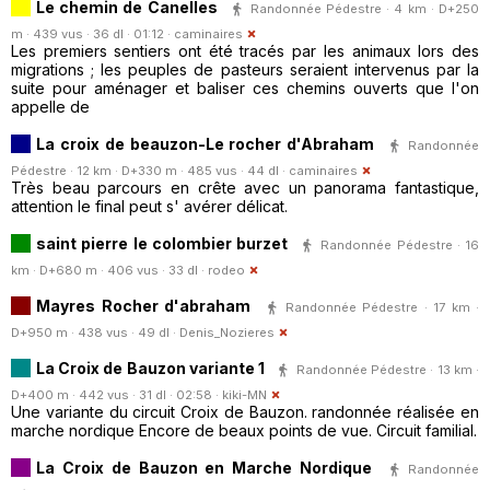
Le chemin de Canelles
Randonnée Pédestre · 4 km · D+250
m · 439 vus · 36 dl · 01:12 ·
caminaires
Les premiers sentiers ont été tracés par les animaux lors des
migrations ; les peuples de pasteurs seraient intervenus par la
suite pour aménager et baliser ces chemins ouverts que l'on
appelle de
La croix de beauzon-Le rocher d'Abraham
Randonnée
Pédestre · 12 km · D+330 m · 485 vus · 44 dl ·
caminaires
Très beau parcours en crête avec un panorama fantastique,
attention le final peut s' avérer délicat.
saint pierre le colombier burzet
Randonnée Pédestre · 16
km · D+680 m · 406 vus · 33 dl ·
rodeo
Mayres Rocher d'abraham
Randonnée Pédestre · 17 km ·
D+950 m · 438 vus · 49 dl ·
Denis_Nozieres
La Croix de Bauzon variante 1
Randonnée Pédestre · 13 km ·
D+400 m · 442 vus · 31 dl · 02:58 ·
kiki-MN
Une variante du circuit Croix de Bauzon. randonnée réalisée en
marche nordique Encore de beaux points de vue. Circuit familial.
La Croix de Bauzon en Marche Nordique
Randonnée