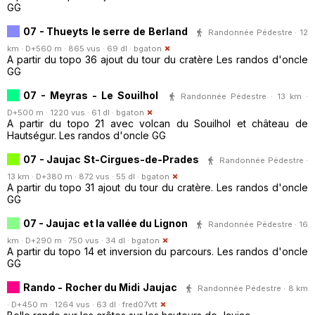
GG
07 - Thueyts le serre de Berland
Randonnée Pédestre · 12
km · D+560 m · 865 vus · 69 dl ·
bgaton
A partir du topo 36 ajout du tour du cratère Les randos d'oncle
GG
07 - Meyras - Le Souilhol
Randonnée Pédestre · 13 km ·
D+500 m · 1220 vus · 61 dl ·
bgaton
A partir du topo 21 avec volcan du Souilhol et château de
Hautségur. Les randos d'oncle GG
07 - Jaujac St-Cirgues-de-Prades
Randonnée Pédestre ·
13 km · D+380 m · 872 vus · 55 dl ·
bgaton
A partir du topo 31 ajout du tour du cratère. Les randos d'oncle
GG
07 - Jaujac et la vallée du Lignon
Randonnée Pédestre · 16
km · D+290 m · 750 vus · 34 dl ·
bgaton
A partir du topo 14 et inversion du parcours. Les randos d'oncle
GG
Rando - Rocher du Midi Jaujac
Randonnée Pédestre · 8 km
· D+450 m · 1264 vus · 63 dl ·
fred07vtt