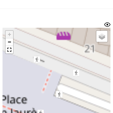
Dénivelé min/max
Auteur
Dossier
et
sous-dossiers
+
Trier par
−
Horodatage
Photos