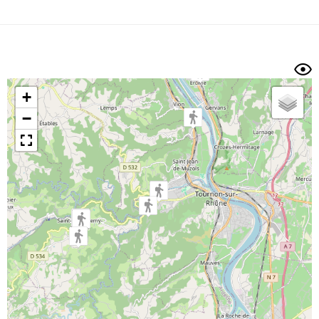
Dénivelé min/max
Auteur
Dossier
et
sous-dossiers
+
Trier par
−
Horodatage
Photos