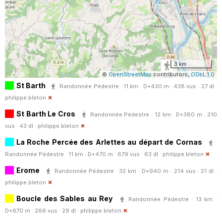
3 km
©
OpenStreetMap
contributors,
ODbL 1.0
St Barth
Randonnée Pédestre · 11 km · D+430 m · 438 vus · 27 dl ·
philippe.bleton
St Barth Le Cros
Randonnée Pédestre · 12 km · D+380 m · 310
vus · 43 dl ·
philippe.bleton
La Roche Percée des Arlettes au départ de Cornas
Randonnée Pédestre · 11 km · D+470 m · 679 vus · 63 dl ·
philippe.bleton
Erome
Randonnée Pédestre · 32 km · D+940 m · 214 vus · 21 dl ·
philippe.bleton
Boucle des Sables au Rey
Randonnée Pédestre · 13 km ·
D+670 m · 266 vus · 29 dl ·
philippe.bleton