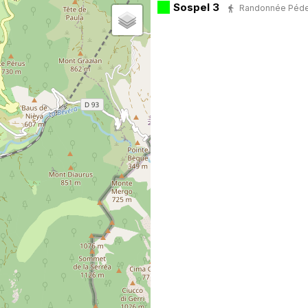
Sospel 3
Randonnée Pédest