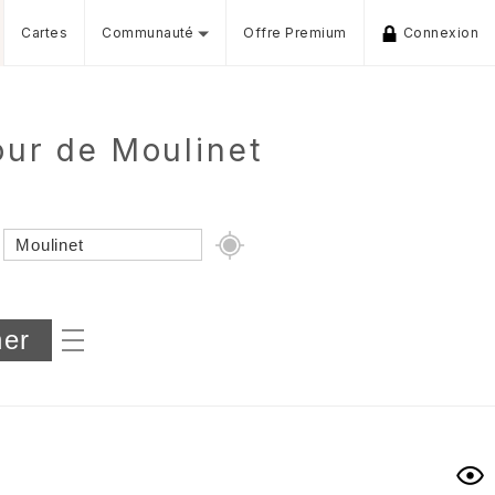
Cartes
Communauté
Offre Premium
Connexion
ur de Moulinet
Dénivelé min/max
iers