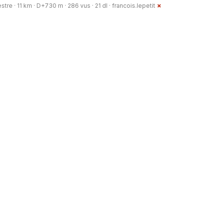
re · 11 km · D+730 m · 286 vus · 21 dl ·
francois.lepetit