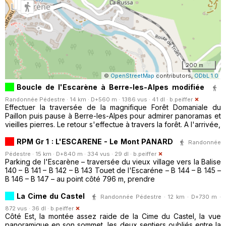
200 m
©
OpenStreetMap
contributors,
ODbL 1.0
Boucle de l'Escarène à Berre-les-Alpes modifiée
Randonnée Pédestre · 14 km · D+560 m · 1386 vus · 41 dl ·
b.peiffer
Effectuer la traversée de la magnifique Forêt Domaniale du
Paillon puis pause à Berre-les-Alpes pour admirer panoramas et
vieilles pierres. Le retour s'effectue à travers la forêt. A l'arrivée,
RPM Gr 1 : L'ESCARENE - Le Mont PANARD
Randonnée
Pédestre · 15 km · D+840 m · 334 vus · 29 dl ·
b.peiffer
Parking de l'Escarène – traversée du vieux village vers la Balise
140 – B 141 – B 142 – B 143 Touet de l'Escaréne – B 144 – B 145 –
B 146 – B 147 – au point côté 796 m, prendre
La Cime du Castel
Randonnée Pédestre · 12 km · D+730 m ·
872 vus · 36 dl ·
b.peiffer
Côté Est, la montée assez raide de la Cime du Castel, la vue
panoramique en son sommet, les deux sentiers oubliés entre la