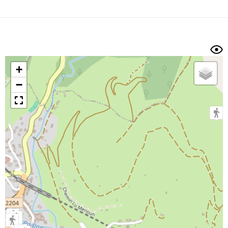
Dénivelé min/max
Auteur
Dossier
et
sous-dossiers
+
Trier par
−
Horodatage
Photos