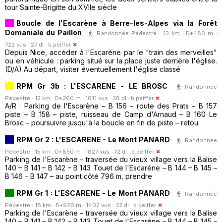
tour Sainte-Brigitte du XVIIe siècle
Boucle de l'Escarène à Berre-les-Alpes via la Forêt
Domaniale du Paillon
Randonnée Pédestre · 13 km · D+480 m ·
722 vus · 27 dl ·
b.peiffer
Depuis Nice, accéder à l'Escarène par le "train des merveilles"
ou en véhicule : parking situé sur la place juste derrière l'église.
(D/A) Au départ, visiter éventuellement l'église classé
RPM Gr 3b : L'ESCARENE - LE BROSC
Randonnée
Pédestre · 12 km · D+260 m · 1611 vus · 38 dl ·
b.peiffer
A/R : Parking de l'Escarène – B 156 – route des Prats – B 157
piste – B 158 – piste, ruisseau de Camp d'Arnaud – B 160 Le
Brosc – poursuivre jusqu'à la boucle en fin de piste – retou
RPM Gr 2 : L'ESCARENE - Le Mont PANARD
Randonnée
Pédestre · 15 km · D+850 m · 1827 vus · 72 dl ·
b.peiffer
Parking de l'Escarène – traversée du vieux village vers la Balise
140 – B 141 – B 142 – B 143 Touet de l'Escaréne – B 144 – B 145 –
B 146 – B 147 – au point côté 796 m, prendre
RPM Gr 1 : L'ESCARENE - Le Mont PANARD
Randonnée
Pédestre · 18 km · D+920 m · 1402 vus · 32 dl ·
b.peiffer
Parking de l'Escarène – traversée du vieux village vers la Balise
140 – B 141 – B 142 – B 143 Touet de l'Escaréne – B 144 – B 145 –