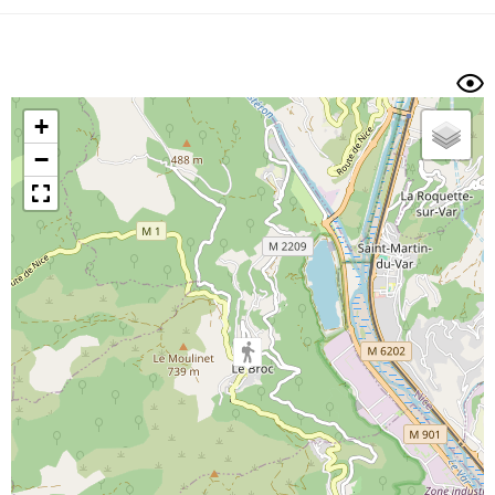
Dénivelé min/max
Auteur
Dossier
et
sous-dossiers
+
Trier par
−
Horodatage
Photos