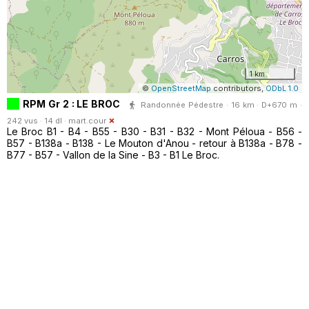
1 km
©
OpenStreetMap
contributors,
ODbL 1.0
RPM Gr 2 : LE BROC
Randonnée Pédestre · 16 km · D+670 m ·
242 vus · 14 dl ·
mart.cour
Le Broc B1 - B4 - B55 - B30 - B31 - B32 - Mont Péloua - B56 -
B57 - B138a - B138 - Le Mouton d'Anou - retour à B138a - B78 -
B77 - B57 - Vallon de la Sine - B3 - B1 Le Broc.