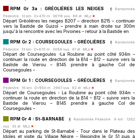
RPM Gr 3a : GRÉOLIÈRES LES NEIGES
Randonnée
Pédestre · 12 km · D+470 m · 36118 vus · 88 dl ·
MLz
Départ Gréolières les neiges B207 – direction B215 – continuer
vers la Bastide de Guizol – prendre à main droite sur 300m
jusqu'à la rencontre avec les Pivoines – retour à la Bastide en
RPM Gr 2 : COURSEGOULES - GRÉOLIÈRES
Randonnée
Pédestre · 13 km · D+870 m · 3086 vus · 61 dl ·
MLz
Départ de Coursegoules -La Roubine au point côté 934m –
continuer la route en direction de la B14 – B12 – suivre vers la
Bastide de Vierou – B145 prendre à gauche Col de
Coursegoules –
RPM Gr 1 : COURSEGOULES - GRÉOLIÈRES
Randonnée
Pédestre · 16 km · D+950 m · 2967 vus · 82 dl ·
MLz
Départ de Coursegoules - La Roubine au point côté 934m –
continuer la route en direction de la B14 – B12 – suivre vers la
Bastide de Vierou – B145 prendre à gauche Col de
Coursegoules –
RPM Gr 4 : St-BARNABE
Randonnée Pédestre · 9 km · 1262
vus · 35 dl ·
MLz
Départ au parking de St-Barnabé - Tour dans le Plateau des
Idoles et visite du Village Nègre - Rejoindre le Gr 51 puis à