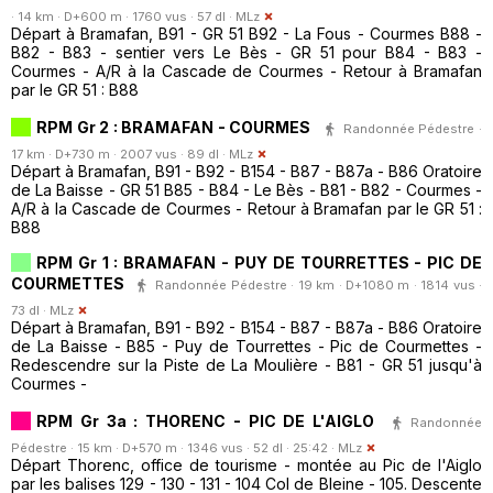
· 14 km · D+600 m · 1760 vus · 57 dl ·
MLz
Départ à Bramafan, B91 - GR 51 B92 - La Fous - Courmes B88 -
B82 - B83 - sentier vers Le Bès - GR 51 pour B84 - B83 -
Courmes - A/R à la Cascade de Courmes - Retour à Bramafan
par le GR 51 : B88
RPM Gr 2 : BRAMAFAN - COURMES
Randonnée Pédestre ·
17 km · D+730 m · 2007 vus · 89 dl ·
MLz
Départ à Bramafan, B91 - B92 - B154 - B87 - B87a - B86 Oratoire
de La Baisse - GR 51 B85 - B84 - Le Bès - B81 - B82 - Courmes -
A/R à la Cascade de Courmes - Retour à Bramafan par le GR 51 :
B88
RPM Gr 1 : BRAMAFAN - PUY DE TOURRETTES - PIC DE
COURMETTES
Randonnée Pédestre · 19 km · D+1080 m · 1814 vus ·
73 dl ·
MLz
Départ à Bramafan, B91 - B92 - B154 - B87 - B87a - B86 Oratoire
de La Baisse - B85 - Puy de Tourrettes - Pic de Courmettes -
Redescendre sur la Piste de La Moulière - B81 - GR 51 jusqu'à
Courmes -
RPM Gr 3a : THORENC - PIC DE L'AIGLO
Randonnée
Pédestre · 15 km · D+570 m · 1346 vus · 52 dl · 25:42 ·
MLz
Départ Thorenc, office de tourisme - montée au Pic de l'Aiglo
par les balises 129 - 130 - 131 - 104 Col de Bleine - 105. Descente