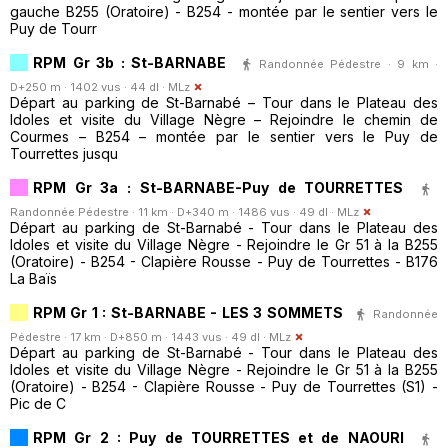
gauche B255 (Oratoire) - B254 - montée par le sentier vers le
Puy de Tourr
RPM Gr 3b : St-BARNABE
Randonnée Pédestre · 9 km ·
D+250 m · 1402 vus · 44 dl ·
MLz
Départ au parking de St-Barnabé – Tour dans le Plateau des
Idoles et visite du Village Nègre – Rejoindre le chemin de
Courmes – B254 – montée par le sentier vers le Puy de
Tourrettes jusqu
RPM Gr 3a : St-BARNABE-Puy de TOURRETTES
Randonnée Pédestre · 11 km · D+340 m · 1486 vus · 49 dl ·
MLz
Départ au parking de St-Barnabé - Tour dans le Plateau des
Idoles et visite du Village Nègre - Rejoindre le Gr 51 à la B255
(Oratoire) - B254 - Clapière Rousse - Puy de Tourrettes - B176
La Baïs
RPM Gr 1 : St-BARNABE - LES 3 SOMMETS
Randonnée
Pédestre · 17 km · D+850 m · 1443 vus · 49 dl ·
MLz
Départ au parking de St-Barnabé - Tour dans le Plateau des
Idoles et visite du Village Nègre - Rejoindre le Gr 51 à la B255
(Oratoire) - B254 - Clapière Rousse - Puy de Tourrettes (S1) -
Pic de C
RPM Gr 2 : Puy de TOURRETTES et de NAOURI