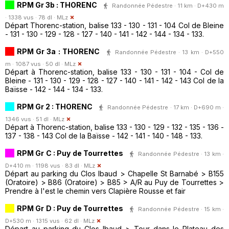
RPM Gr 3b : THORENC
Randonnée Pédestre · 11 km · D+430 m
· 1338 vus · 78 dl ·
MLz
Départ Thorenc-station, balise 133 - 130 - 131 - 104 Col de Bleine
- 131 - 130 - 129 - 128 - 127 - 140 - 141 - 142 - 144 - 134 - 133.
RPM Gr 3a : THORENC
Randonnée Pédestre · 13 km · D+550
m · 1087 vus · 50 dl ·
MLz
Départ à Thorenc-station, balise 133 - 130 - 131 - 104 - Col de
Bleine - 131 - 130 - 129 - 128 - 127 - 140 - 141 - 142 - 143 Col de la
Baïsse - 142 - 144 - 134 - 133.
RPM Gr 2 : THORENC
Randonnée Pédestre · 17 km · D+690 m ·
1346 vus · 51 dl ·
MLz
Départ à Thorenc-station, balise 133 - 130 - 129 - 132 - 135 - 136 -
137 - 138 - 143 Col de la Baïsse - 142 - 141 - 140 - 148 - 133.
RPM Gr C : Puy de Tourrettes
Randonnée Pédestre · 13 km ·
D+410 m · 1198 vus · 83 dl ·
MLz
Départ au parking du Clos Ibaud > Chapelle St Barnabé > B155
(Oratoire) > B86 (Oratoire) > B85 > A/R au Puy de Tourrettes >
Prendre à l'est le chemin vers Clapière Rousse et fair
RPM Gr D : Puy de Tourrettes
Randonnée Pédestre · 15 km ·
D+530 m · 1315 vus · 62 dl ·
MLz
Départ au parking du Clos Ibaud > Tour dans le Plateau des