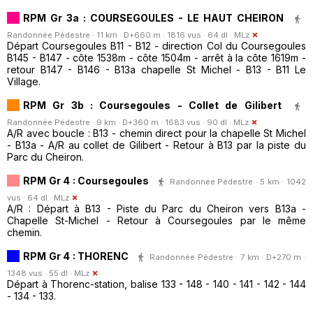
RPM Gr 3a : COURSEGOULES - LE HAUT CHEIRON
Randonnée Pédestre · 11 km · D+660 m · 1816 vus · 64 dl ·
MLz
Départ Coursegoules B11 - B12 - direction Col du Coursegoules
B145 - B147 - côte 1538m - côte 1504m - arrêt à la côte 1619m -
retour B147 - B146 - B13a chapelle St Michel - B13 - B11 Le
Village.
RPM Gr 3b : Coursegoules - Collet de Gilibert
Randonnée Pédestre · 9 km · D+360 m · 1683 vus · 90 dl ·
MLz
A/R avec boucle : B13 - chemin direct pour la chapelle St Michel
- B13a - A/R au collet de Gilibert - Retour à B13 par la piste du
Parc du Cheiron.
RPM Gr 4 : Coursegoules
Randonnée Pédestre · 5 km · 1042
vus · 64 dl ·
MLz
A/R : Départ à B13 - Piste du Parc du Cheiron vers B13a -
Chapelle St-Michel - Retour à Coursegoules par le même
chemin.
RPM Gr 4 : THORENC
Randonnée Pédestre · 7 km · D+270 m ·
1348 vus · 55 dl ·
MLz
Départ à Thorenc-station, balise 133 - 148 - 140 - 141 - 142 - 144
- 134 - 133.