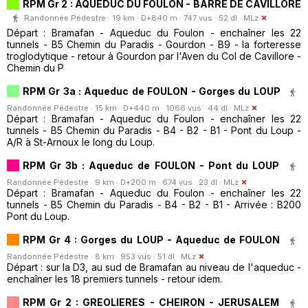
RPM Gr 2 : AQUEDUC DU FOULON - BARRE DE CAVILLORE
Randonnée Pédestre · 19 km · D+840 m · 747 vus · 52 dl ·
MLz
Départ : Bramafan - Aqueduc du Foulon - enchaîner les 22
tunnels - B5 Chemin du Paradis - Gourdon - B9 - la forteresse
troglodytique - retour à Gourdon par l'Aven du Col de Cavillore -
Chemin du P
RPM Gr 3a : Aqueduc de FOULON - Gorges du LOUP
Randonnée Pédestre · 15 km · D+440 m · 1066 vus · 44 dl ·
MLz
Départ : Bramafan - Aqueduc du Foulon - enchaîner les 22
tunnels - B5 Chemin du Paradis - B4 - B2 - B1 - Pont du Loup -
A/R à St-Arnoux le long du Loup.
RPM Gr 3b : Aqueduc de FOULON - Pont du LOUP
Randonnée Pédestre · 9 km · D+200 m · 674 vus · 23 dl ·
MLz
Départ : Bramafan - Aqueduc du Foulon - enchaîner les 22
tunnels - B5 Chemin du Paradis - B4 - B2 - B1 - Arrivée : B200
Pont du Loup.
RPM Gr 4 : Gorges du LOUP - Aqueduc de FOULON
Randonnée Pédestre · 8 km · 953 vus · 51 dl ·
MLz
Départ : sur la D3, au sud de Bramafan au niveau de l'aqueduc -
enchaîner les 18 premiers tunnels - retour idem.
RPM Gr 2 : GREOLIERES - CHEIRON - JERUSALEM