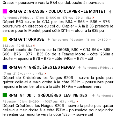
Grasse – poursuivre vers la B84 qui débouche à nouveau s
RPM Gr 2 : GRASSE - COL DU CLAPIER - LE MONTET
Randonnée Pédestre · 17 km · D+800 m · 475 vus · 39 dl ·
MLz
Départ B60 suivre le GR4 par les B64 – B65 – B66 – B76 –
poursuivre en direction du col du Clapier – À la B 35 prendre le
sentier pour le Montet, point côté 1311m – retour à la B35 pu
RPM Gr 1 : GRASSE
Randonnée Pédestre · 18 km · D+800 m ·
552 vus · 40 dl ·
MLz
Départ courts de Tennis sur la D6085, B60 – GR4 B64 – B65 –
B66 – B76 – B77 – B35 Col de la Femme Morte – côte 1260m à
droite – rejoindre B76 – B75 – côte 940m – B74 – côt
RPM Gr 4 : GRÉOLIÈRES LES NEIGES
Randonnée Pédestre
· 7 km · 2112 vus · 44 dl ·
MLz
Départ de Gréolières les Neiges B206 – suivre la piste puis
quitter celle-ci à main droite à la côte 1531m – poursuivre pour
rejoindre le sentier allant à la côte 1479m – continuer vers
RPM Gr 3b : GRÉOLIÈRES LES NEIGES
Randonnée
Pédestre · 10 km · D+290 m · 1087 vus · 63 dl ·
MLz
Départ Gréolières les Neiges B206 – suivre la piste puis quitter
celle-ci à main droite à la côte 1531m – poursuivre pour rejoindre
le sentier qui remonte vers la côte 1525m – suivre cel