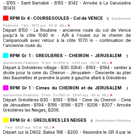
- B155 - Saint Barnabé - B155 - B142 - Arrivée à La Garussière
(B143).
RPM Gr 4 : COURSEGOULES - Col de VENCE
Randonnée
Pédestre · 7 km · 1873 vus · 50 dl ·
MLz
Départ B150 - La Roubine - ancienne route du col de Vence
jusqu'à la côte 1040 m - A/R à l'ouest sur le chemin de
Campanouilli avec retour à la côte 1070 m - continuation de
l'ancienne route du
RPM Gr 1 : GREOLIERES - CHEIRON - JERUSALEM
Randonnée Pédestre · 12 km · D+930 m · 4130 vus · 107 dl ·
MLz
Départ à Gréolières-village - B30 (GR4) - B193 - B194 - sentier à
droite pour la cime du Cheiron - Jérusalem - Descente au plan
des Baumettes et prendre la piste à gauche allant à Gréolières
RPM Gr 1 : Cimes du CHEIRON et de JERUSALEM
Randonnée Pédestre · 17 km · D+1180 m · 2840 vus · 65 dl ·
MLz
Départ Gréolières B30 - B193 - B194 - Cime du Cheiron - Cime
de Jérusalem - B194 - B195 - B196 - B211 - B208 - B207 - Arrivée
Gréolières les Neiges, B206.
RPM Gr 4 : GREOLIERES LES NEIGES
Randonnée Pédestre
· 7 km · 5637 vus · 93 dl ·
MLz
Départ sur la D802, Balise 198 - B200 - Rejoindre le GR 4 par le