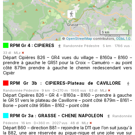
5 km
©
OpenStreetMap
contributors,
ODbL 1.0
RPM Gr 4 : CIPIERES
Randonnée Pédestre · 5 km · 1786 vus ·
33 dl ·
MLz
Départ Cipières B26 – GR4 vues du village – B160a – B160 –
prendre à gauche le GR51 pour la Croix – Camuéro – au point
côté 879m prendre à gauche le chemin redescendant vers
Cipièr
RPM Gr 3b : CIPIERES-Plateau de CAVILLORE
Randonnée Pédestre · 9 km · D+270 m · 1968 vus · 63 dl ·
MLz
Départ Cipières B26 – GR 4 – B160a – B160 – prendre à gauche
le GR 51 vers le plateau de Cavillorre – point côté 879m – B161 –
Borie – point côté 958m – B162 – point côté
RPM Gr 3a : GRASSE - CHENE NAPOLEON
Randonnée
Pédestre · 16 km · D+360 m · 2027 vus · 48 dl ·
MLz
Départ B60 – direction B81 – rejoindre la D11 que l’on suit jusqu'à
la B82, une aire réservée au pique-nique et une jolie vue sur