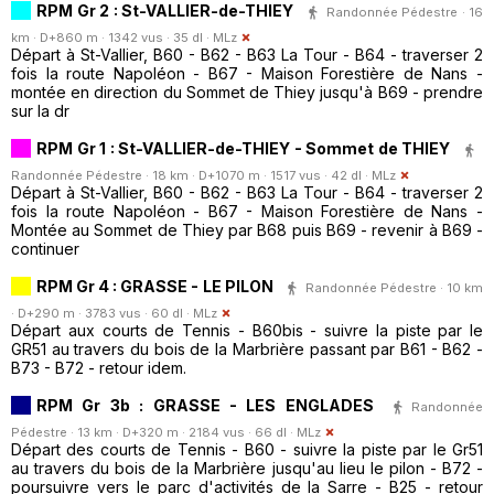
RPM Gr 2 : St-VALLIER-de-THIEY
Randonnée Pédestre · 16
km · D+860 m · 1342 vus · 35 dl ·
MLz
Départ à St-Vallier, B60 - B62 - B63 La Tour - B64 - traverser 2
fois la route Napoléon - B67 - Maison Forestière de Nans -
montée en direction du Sommet de Thiey jusqu'à B69 - prendre
sur la dr
RPM Gr 1 : St-VALLIER-de-THIEY - Sommet de THIEY
Randonnée Pédestre · 18 km · D+1070 m · 1517 vus · 42 dl ·
MLz
Départ à St-Vallier, B60 - B62 - B63 La Tour - B64 - traverser 2
fois la route Napoléon - B67 - Maison Forestière de Nans -
Montée au Sommet de Thiey par B68 puis B69 - revenir à B69 -
continuer
RPM Gr 4 : GRASSE - LE PILON
Randonnée Pédestre · 10 km
· D+290 m · 3783 vus · 60 dl ·
MLz
Départ aux courts de Tennis - B60bis - suivre la piste par le
GR51 au travers du bois de la Marbrière passant par B61 - B62 -
B73 - B72 - retour idem.
RPM Gr 3b : GRASSE - LES ENGLADES
Randonnée
Pédestre · 13 km · D+320 m · 2184 vus · 66 dl ·
MLz
Départ des courts de Tennis - B60 - suivre la piste par le Gr51
au travers du bois de la Marbrière jusqu'au lieu le pilon - B72 -
poursuivre vers le parc d'activités de la Sarre - B25 - retour