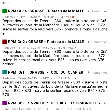
idem
RPM Gr 3a : GRASSE - Plateau de la MALLE
Randonnée
Pédestre · 14 km · D+590 m · 2071 vus · 65 dl ·
MLz
Départ des courts de Tennis - B60 - suivre la piste par le Gr51
au travers du bois de la Marbrière jusqu'au lieu le pilon - B72 -
suivre le sentier rocailleux vers B75 - prendre la route à gauche
e
RPM Gr 2 : GRASSE - Plateau de la MALLE
Randonnée
Pédestre · 15 km · D+620 m · 3482 vus · 139 dl ·
MLz
Départ des courts de Tennis - B60 - suivre la piste par le Gr51
au travers du bois de la Marbrière jusqu'au lieu le pilon - B72 -
suivre le sentier rocailleux vers B75 - poursuivre vers B76 -
prendr
RPM Gr1 : GRASSE - COL DU CLAPIER
Randonnée
Pédestre · 20 km · D+810 m · 2476 vus · 109 dl ·
MLz
Départ des courts de Tennis de Grasse - B60 - suivre la piste
par le Gr51 au travers du bois de la Marbrière jusqu'au lieu le
pilon - B72 - B73 - suivre le sentier rocailleux vers B74 - B75 -
B76 -
RPM Gr 1 : St-VALLIER-DE-THIEY - ESCRAGNOLLES
Randonnée Pédestre · 26 km · D+1080 m · 768 vus · 37 dl ·
MLz