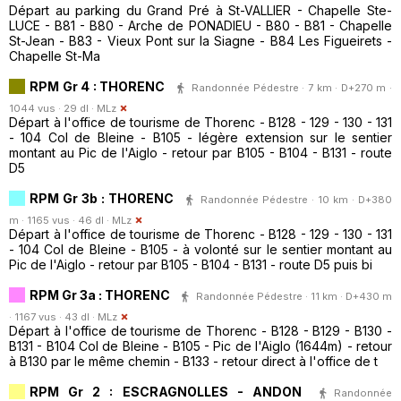
Départ au parking du Grand Pré à St-VALLIER - Chapelle Ste-
LUCE - B81 - B80 - Arche de PONADIEU - B80 - B81 - Chapelle
St-Jean - B83 - Vieux Pont sur la Siagne - B84 Les Figueirets -
Chapelle St-Ma
RPM Gr 4 : THORENC
Randonnée Pédestre · 7 km · D+270 m ·
1044 vus · 29 dl ·
MLz
Départ à l'office de tourisme de Thorenc - B128 - 129 - 130 - 131
- 104 Col de Bleine - B105 - légère extension sur le sentier
montant au Pic de l'Aiglo - retour par B105 - B104 - B131 - route
D5
RPM Gr 3b : THORENC
Randonnée Pédestre · 10 km · D+380
m · 1165 vus · 46 dl ·
MLz
Départ à l'office de tourisme de Thorenc - B128 - 129 - 130 - 131
- 104 Col de Bleine - B105 - à volonté sur le sentier montant au
Pic de l'Aiglo - retour par B105 - B104 - B131 - route D5 puis bi
RPM Gr 3a : THORENC
Randonnée Pédestre · 11 km · D+430 m
· 1167 vus · 43 dl ·
MLz
Départ à l'office de tourisme de Thorenc - B128 - B129 - B130 -
B131 - B104 Col de Bleine - B105 - Pic de l'Aiglo (1644m) - retour
à B130 par le même chemin - B133 - retour direct à l'office de t
RPM Gr 2 : ESCRAGNOLLES - ANDON
Randonnée