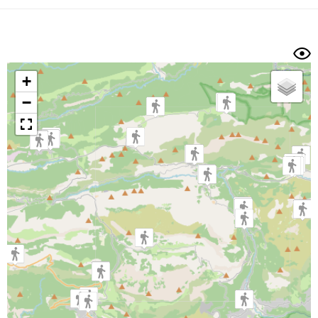
Dénivelé min/max
Auteur
Dossier
et
sous-dossiers
+
Trier par
−
Horodatage
Photos