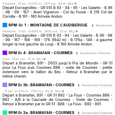
Pédestre · 15 km · D+570 m · 2271 vus · 63 dl ·
MLz
Départ Escragnolles - GR 510 B 93 - 94 - 95 - Les Galants - B 96
- 98 - 99 - 167 - Aven Vigneron - Col du Fossé - B 219 Col de
Cornille - B 161 - 160 Arrivée Andon.
RPM Gr 1 : MONTAGNE DE L'AUDIBERGUE
Randonnée
Pédestre · 17 km · D+860 m · 1909 vus · 52 dl ·
MLz
Départ Escragnolles - GR 510 B 93 - 94 - Les Galants - B 96 - 98
- 99 - 167 - 168 - 169 - 176 (1642 m) - B 176a - 149 - à gauche
longer la rive gauche du Loup - B 160 Arrivée Andon.
RPM Gr 4 : BRAMAFAN - COURMES
Randonnée Pédestre ·
9 km · 1642 vus · 70 dl ·
MLz
Départ à Bramafan, B91 - D503 jusqu'à Pra de Mondin - GR 51
pour La Fous puis Courmes B88 - visite de Courmes - petite
extension vers le Vallon du Bès - Retour à Bramafan par le
même chemin.
RPM Gr 3b : BRAMAFAN - COURMES
Randonnée Pédestre
· 10 km · D+340 m · 1739 vus · 60 dl ·
MLz
Départ à Bramafan, B91 - GR 51 B92 - La Fous - Courmes B88 -
B82 - A/R à la Cascade de Courmes - Visite de Courmes -
Retour à Bramafan par le GR 51 : B88 - La Fous - B92 - B91.
RPM Gr 3a : BRAMAFAN - COURMES
Randonnée Pédestre