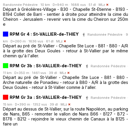
Randonnée Pédestre · 10 km · D+940 m · 1688 vus · 51 dl ·
MLz
Départ à Gréolières-Village - B30 - Chapelle St-Etienne - B193 -
B194 Collet de Barri - sentier à droite pour atteindre la cime du
Cheiron - Jerusalem - revenir vers la cime du Cheiron sur 250m
e
RPM Gr 4 : St-VALLIER-de-THIEY
Randonnée Pédestre · 9
km · D+260 m · 1636 vus · 61 dl ·
MLz
Départ au pré de St-Vallier - Chapelle Ste Luce - B81 - B80 - A/R
à la grotte des Deux Goules - retour à St-Vallier par le même
chemin qu'à l'aller.
RPM Gr 3b : St-VALLIER-de-THIEY
Randonnée Pédestre ·
11 km · D+350 m · 1461 vus · 39 dl ·
MLz
Départ au pré de St-Vallier - Chapelle Ste Luce - B81 - B80 -
Arche naturelle de Ponadieu - retour à B80 - A/R à la grotte des
Deux Goules - retour à St-Vallier comme à l'aller.
RPM Gr 3a : St-VALLIER-de-THIEY
Randonnée Pédestre ·
15 km · D+390 m · 1352 vus · 39 dl ·
MLz
Départ au dessus de St-Vallier, sur la route Napoléon, au parking
de Nans, B65 - remonter le vallon de Nans B66 - B127 - B72 -
B178 - B212 - rejoindre le vieux chemin de Canaux à la B125 -
faire un