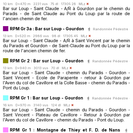
10 km · D+470 m · 2231 vus · 75 dl · 17305:28 ·
MLz
Bar sur Loup - Saint Claude - A/R à Gourdon par le chemin du
Paradis - de Saint Claude au Pont du Loup par la route de
l'ancien chemin de fer.
RPM Gr 3a : Bar sur Loup - Gourdon
Randonnée Pédestre ·
13 km · D+520 m · 2986 vus · 98 dl · 17305:45 ·
MLz
Bar sur Loup - Saint Claude - A/R à Saint Vincent par le chemin
du Paradis et Gourdon - de Saint-Claude au Pont du Loup par la
route de l'ancien chemin de fer.
RPM Gr 2 : Bar sur Loup - Gourdon
Randonnée Pédestre ·
13 km · D+940 m · 3013 vus · 70 dl ·
MLz
Bar sur Loup - Saint Claude - chemin du Paradis - Gourdon -
Saint Vincent - Ecole de Parapente - retour à Gourdon par
l'Aven du col de Cavillore et la Colle Basse - chemin du Paradis -
Pont du Loup.
RPM Gr 1 : Bar sur Loup - Gourdon
Randonnée Pédestre ·
16 km · D+970 m · 3140 vus · 124 dl ·
MLz
Bar sur Loup - Saint Claude - chemin du Paradis - Gourdon -
Saint Vincent - Plateau de Cavillore - Retour à Gourdon par
l'Aven du col de Cavillore - chemin du Paradis - Pont du Loup.
RPM Gr 1 : Montagne de Thiey et F. D. de Nans