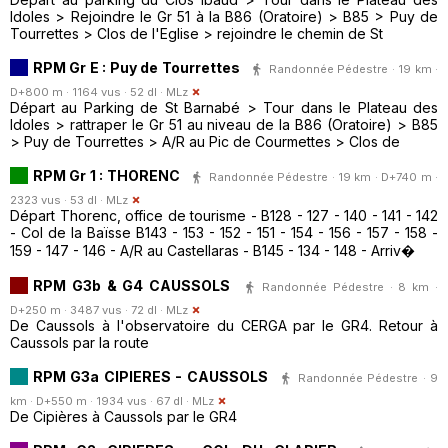
Idoles > Rejoindre le Gr 51 à la B86 (Oratoire) > B85 > Puy de
Tourrettes > Clos de l'Eglise > rejoindre le chemin de St
RPM Gr E : Puy de Tourrettes
Randonnée Pédestre · 19 km ·
D+800 m · 1164 vus · 52 dl ·
MLz
Départ au Parking de St Barnabé > Tour dans le Plateau des
Idoles > rattraper le Gr 51 au niveau de la B86 (Oratoire) > B85
> Puy de Tourrettes > A/R au Pic de Courmettes > Clos de
RPM Gr 1 : THORENC
Randonnée Pédestre · 19 km · D+740 m ·
2323 vus · 53 dl ·
MLz
Départ Thorenc, office de tourisme - B128 - 127 - 140 - 141 - 142
- Col de la Baïsse B143 - 153 - 152 - 151 - 154 - 156 - 157 - 158 -
159 - 147 - 146 - A/R au Castellaras - B145 - 134 - 148 - Arriv�
RPM G3b & G4 CAUSSOLS
Randonnée Pédestre · 8 km ·
D+250 m · 3487 vus · 72 dl ·
MLz
De Caussols à l'observatoire du CERGA par le GR4. Retour à
Caussols par la route
RPM G3a CIPIERES - CAUSSOLS
Randonnée Pédestre · 9
km · D+550 m · 1934 vus · 67 dl ·
MLz
De Cipières à Caussols par le GR4