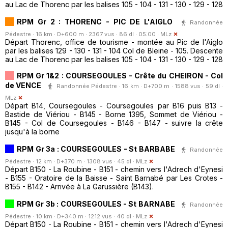
au Lac de Thorenc par les balises 105 - 104 - 131 - 130 - 129 - 128
RPM Gr 2 : THORENC - PIC DE L'AIGLO
Randonnée
Pédestre · 16 km · D+600 m · 2367 vus · 86 dl · 05:00 ·
MLz
Départ Thorenc, office de tourisme - montée au Pic de l'Aiglo
par les balises 129 - 130 - 131 - 104 Col de Bleine - 105. Descente
au Lac de Thorenc par les balises 105 - 104 - 131 - 130 - 129 - 128
RPM Gr 1&2 : COURSEGOULES - Crête du CHEIRON - Col
de VENCE
Randonnée Pédestre · 16 km · D+700 m · 1588 vus · 59 dl ·
MLz
Départ B14, Coursegoules - Coursegoules par B16 puis B13 -
Bastide de Viériou - B145 - Borne 1395, Sommet de Viériou -
B145 - Col de Coursegoules - B146 - B147 - suivre la crête
jusqu'à la borne
RPM Gr 3a : COURSEGOULES - St BARBABE
Randonnée
Pédestre · 12 km · D+370 m · 1308 vus · 45 dl ·
MLz
Départ B150 - La Roubine - B151 - chemin vers l'Adrech d'Eynesi
- B155 - Oratoire de la Baisse - Saint Barnabé par Les Crotes -
B155 - B142 - Arrivée à La Garussière (B143).
RPM Gr 3b : COURSEGOULES - St BARNABE
Randonnée
Pédestre · 10 km · D+340 m · 1212 vus · 40 dl ·
MLz
Départ B150 - La Roubine - B151 - chemin vers l'Adrech d'Eynesi