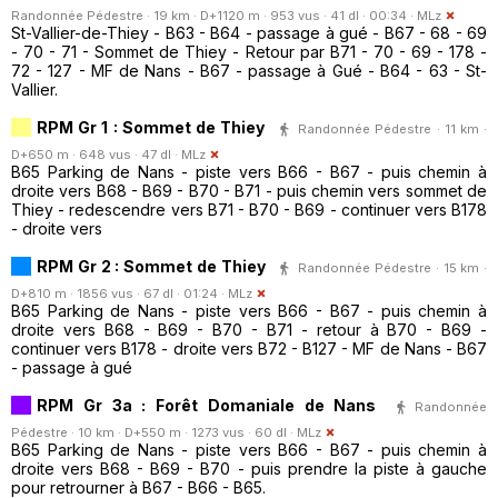
Randonnée Pédestre · 19 km · D+1120 m · 953 vus · 41 dl · 00:34 ·
MLz
St-Vallier-de-Thiey - B63 - B64 - passage à gué - B67 - 68 - 69
- 70 - 71 - Sommet de Thiey - Retour par B71 - 70 - 69 - 178 -
72 - 127 - MF de Nans - B67 - passage à Gué - B64 - 63 - St-
Vallier.
RPM Gr 1 : Sommet de Thiey
Randonnée Pédestre · 11 km ·
D+650 m · 648 vus · 47 dl ·
MLz
B65 Parking de Nans - piste vers B66 - B67 - puis chemin à
droite vers B68 - B69 - B70 - B71 - puis chemin vers sommet de
Thiey - redescendre vers B71 - B70 - B69 - continuer vers B178
- droite vers
RPM Gr 2 : Sommet de Thiey
Randonnée Pédestre · 15 km ·
D+810 m · 1856 vus · 67 dl · 01:24 ·
MLz
B65 Parking de Nans - piste vers B66 - B67 - puis chemin à
droite vers B68 - B69 - B70 - B71 - retour à B70 - B69 -
continuer vers B178 - droite vers B72 - B127 - MF de Nans - B67
- passage à gué
RPM Gr 3a : Forêt Domaniale de Nans
Randonnée
Pédestre · 10 km · D+550 m · 1273 vus · 60 dl ·
MLz
B65 Parking de Nans - piste vers B66 - B67 - puis chemin à
droite vers B68 - B69 - B70 - puis prendre la piste à gauche
pour retrourner à B67 - B66 - B65.