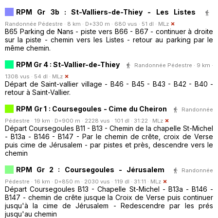
RPM Gr 3b : St-Valliers-de-Thiey - Les Listes
Randonnée Pédestre · 8 km · D+330 m · 680 vus · 51 dl ·
MLz
B65 Parking de Nans - piste vers B66 - B67 - continuer à droite
sur la piste - chemin vers les Listes - retour au parking par le
même chemin.
RPM Gr 4 : St-Vallier-de-Thiey
Randonnée Pédestre · 9 km ·
1308 vus · 54 dl ·
MLz
Départ de Saint-vallier village - B46 - B45 - B43 - B42 - B40 -
retour à Saint-Vallier.
RPM Gr 1 : Coursegoules - Cime du Cheiron
Randonnée
Pédestre · 19 km · D+900 m · 2228 vus · 101 dl · 31:22 ·
MLz
Départ Coursegoules B11 - B13 - Chemin de la chapelle St-Michel
- B13a - B146 - B147 - Par le chemin de crête, croix de Verse
puis cime de Jérusalem - par pistes et près, descendre vers le
chemin
RPM Gr 2 : Coursegoules - Jérusalem
Randonnée
Pédestre · 16 km · D+850 m · 2030 vus · 119 dl · 31:11 ·
MLz
Départ Coursegoules B13 - Chapelle St-Michel - B13a - B146 -
B147 - chemin de crête jusque la Croix de Verse puis continuer
jusqu'à la cime de Jérusalem - Redescendre par les prés
jusqu'au chemin