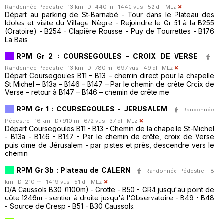
Randonnée Pédestre · 13 km · D+440 m · 1440 vus · 52 dl ·
MLz
Départ au parking de St-Barnabé - Tour dans le Plateau des
Idoles et visite du Village Nègre - Rejoindre le Gr 51 à la B255
(Oratoire) - B254 - Clapière Rousse - Puy de Tourrettes - B176
La Baïs
RPM Gr 2 : COURSEGOULES - CROIX DE VERSE
Randonnée Pédestre · 13 km · D+780 m · 697 vus · 49 dl ·
MLz
Départ Coursegoules B11 – B13 – chemin direct pour la chapelle
St Michel – B13a – B146 – B147 – Par le chemin de crête Croix de
Verse – retour à B147 – B146 – chemin de crête me
RPM Gr 1 : COURSEGOULES - JERUSALEM
Randonnée
Pédestre · 16 km · D+910 m · 672 vus · 37 dl ·
MLz
Départ Coursegoules B11 - B13 - Chemin de la chapelle St-Michel
- B13a - B146 - B147 - Par le chemin de crête, croix de Verse
puis cime de Jérusalem - par pistes et près, descendre vers le
chemin
RPM Gr 3b : Plateau de CALERN
Randonnée Pédestre · 8
km · D+210 m · 1419 vus · 51 dl ·
MLz
D/A Caussols B30 (1100m) - Grotte - B50 - GR4 jusqu'au point de
côte 1246m - sentier à droite jusqu'à l'Observatoire - B49 - B48
- Source de Cresp - B51 - B30 Caussols.