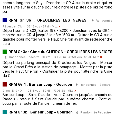
chemin longeant le Suy - Prendre le GR 4 sur la droite et quitter
assez vite sur la gauche pour rejoindre les pistes de ski de fond
pa
RPM Gr 3b : GREOLIERES LES NEIGES
Randonnée
Pédestre · 7 km · 3543 vus · 67 dl ·
MLz
Départ sur la D 802, Balise 198 - B200 - Jonction avec le GR4 -
montée sur le GR 4 jusqu'à la côte 1500 m - Quitter le GR 4 sur la
gauche pour monter vers le Haut Cheiron avant de redescendre
au p
RPM Gr 3a : Cime du CHEIRON - GREOLIERES LES NEIGES
Randonnée Pédestre · 10 km · D+420 m · 4259 vus · 91 dl ·
MLz
Départ au parking principal de Gréolières les Neiges - Monter
par le Grand Près à la station de pompage - Monter par la piste
vers le Haut Cheiron - Continuer la piste pour atteindre la Cime
du C
RPM Gr 4 : Bar sur Loup - Gourdon
Randonnée Pédestre ·
9 km · D+340 m · 2313 vus · 59 dl · 17305:28 ·
MLz
Bar sur Loup - Saint Claude - vers Gourdon jusqu'au chemin du
Paradis - retour à Saint Claude par le même chemin - Pont du
Loup par la route de l'ancien chemin de fer.
RPM Gr 3b : Bar sur Loup - Gourdon
Randonnée Pédestre ·