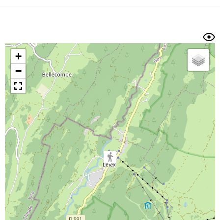
Dénivelé min/max
Auteur
Dossier
et
sous-dossiers
+
Trier par
−
Horodatage
Photos