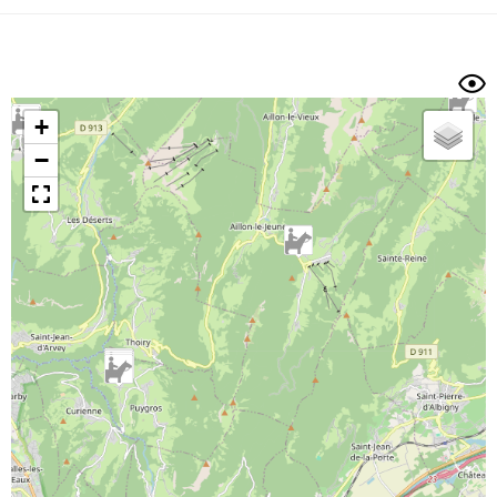
Dénivelé min/max
Auteur
Dossier
et
sous-dossiers
+
Trier par
−
Horodatage
Photos