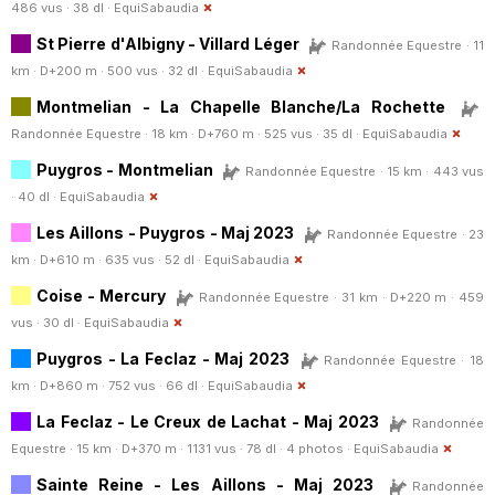
486 vus · 38 dl ·
EquiSabaudia
St Pierre d'Albigny - Villard Léger
Randonnée Equestre · 11
km · D+200 m · 500 vus · 32 dl ·
EquiSabaudia
Montmelian - La Chapelle Blanche/La Rochette
Randonnée Equestre · 18 km · D+760 m · 525 vus · 35 dl ·
EquiSabaudia
Puygros - Montmelian
Randonnée Equestre · 15 km · 443 vus
· 40 dl ·
EquiSabaudia
Les Aillons - Puygros - Maj 2023
Randonnée Equestre · 23
km · D+610 m · 635 vus · 52 dl ·
EquiSabaudia
Coise - Mercury
Randonnée Equestre · 31 km · D+220 m · 459
vus · 30 dl ·
EquiSabaudia
Puygros - La Feclaz - Maj 2023
Randonnée Equestre · 18
km · D+860 m · 752 vus · 66 dl ·
EquiSabaudia
La Feclaz - Le Creux de Lachat - Maj 2023
Randonnée
Equestre · 15 km · D+370 m · 1131 vus · 78 dl · 4 photos ·
EquiSabaudia
Sainte Reine - Les Aillons - Maj 2023
Randonnée