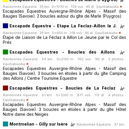
Randonnée Equestre · 35 km · D+1070 m · 729 vus · 95 dl ·
EquiSabaudia
Escapades Équestres Auvergne-Rhône Alpes - Massif des
Bauges (Savoie). 2 boucles autour du gîte de Marle (Puygros)
Escapade Équestre - Etape La Feclaz-Aillon le J.
Randonnée Equestre · 26 km · D+650 m · 318 vus · 36 dl ·
EquiSabaudia
Étape de Liaison de La Féclaz à Aillon Le Jeune par le Col des
Prés
Escapades Équestres - Boucles des Aillons
Randonnée Equestre · 54 km · D+2130 m · 762 vus · 96 dl · 3 photos ·
EquiSabaudia
Escapades Équestres Auvergne-Rhône Alpes - Massif des
Bauges (Savoie). 3 boucles en étoiles à partir du gîte Camping
des Aillons / Centre Tourisme Équestre
Escapades Equestres - Boucles de La Féclaz
Randonnée Equestre · 61 km · D+1260 m · 877 vus · 113 dl · 4 photos ·
EquiSabaudia
Escapades Equestres Auvergne-Rhône Alpes - Massif des
Bauges (Savoie). 3 boucles en étoiles à partir du gîte Hôtel
Notre dame des Neiges
Montmelian - Gilly sur Isère
Randonnée Equestre · 37 km ·