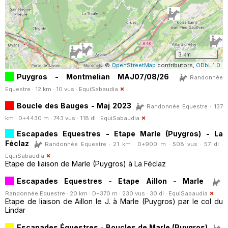
3 km
©
OpenStreetMap
contributors,
ODbL 1.0
Puygros - Montmelian MAJ07/08/26
Randonnée
Equestre · 12 km · 10 vus ·
EquiSabaudia
Boucle des Bauges - Maj 2023
Randonnée Equestre · 137
km · D+4430 m · 743 vus · 118 dl ·
EquiSabaudia
Escapades Equestres - Etape Marle (Puygros) - La
Féclaz
Randonnée Equestre · 21 km · D+900 m · 508 vus · 57 dl ·
EquiSabaudia
Etape de liaison de Marle (Puygros) à La Féclaz
Escapades Equestres - Etape Aillon - Marle
Randonnée Equestre · 20 km · D+370 m · 230 vus · 30 dl ·
EquiSabaudia
Etape de liaison de Aillon le J. à Marle (Puygros) par le col du
Lindar
Escapades Équestres - Boucles de Marle (Puygros)