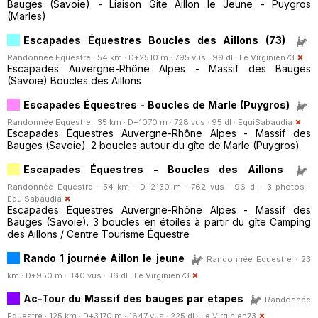
Bauges (Savoie) - Liaison Gite Aillon le Jeune - Puygros
(Marles)
Escapades Équestres Boucles des Aillons (73)
Randonnée Equestre · 54 km · D+2510 m · 795 vus · 99 dl ·
Le Virginien73
Escapades Auvergne-Rhône Alpes - Massif des Bauges
(Savoie) Boucles des Aillons
Escapades Équestres - Boucles de Marle (Puygros)
Randonnée Equestre · 35 km · D+1070 m · 728 vus · 95 dl ·
EquiSabaudia
Escapades Équestres Auvergne-Rhône Alpes - Massif des
Bauges (Savoie). 2 boucles autour du gîte de Marle (Puygros)
Escapades Équestres - Boucles des Aillons
Randonnée Equestre · 54 km · D+2130 m · 762 vus · 96 dl · 3 photos ·
EquiSabaudia
Escapades Équestres Auvergne-Rhône Alpes - Massif des
Bauges (Savoie). 3 boucles en étoiles à partir du gîte Camping
des Aillons / Centre Tourisme Équestre
Rando 1 journée Aillon le jeune
Randonnée Equestre · 23
km · D+950 m · 340 vus · 36 dl ·
Le Virginien73
Ac-Tour du Massif des bauges par etapes
Randonnée
Equestre · 125 km · D+3170 m · 1647 vus · 225 dl ·
Le Virginien73