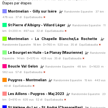
Étapes par étapes
Montmelian - Gilly sur Isère
Randonnée Equestre · 37 km ·
478 vus · 37 dl ·
EquiSabaudia
St Pierre d'Albigny - Villard Léger
Randonnée Equestre · 11
km · D+200 m · 497 vus · 32 dl ·
EquiSabaudia
Montmelian - La Chapelle Blanche/La Rochette
Randonnée Equestre · 18 km · D+760 m · 520 vus · 35 dl ·
EquiSabaudia
Le Bourget en Huile - Le Planay (Maurienne)
Randonnée
Equestre · 14 km · D+570 m · 428 vus · 35 dl ·
EquiSabaudia
Boucle Val Gelon
Randonnée Equestre · 48 km · D+1620 m ·
582 vus · 57 dl ·
EquiSabaudia
Puygros - Montmelian
Randonnée Equestre · 15 km · 443 vus
· 40 dl ·
EquiSabaudia
Les Aillons - Puygros - Maj 2023
Randonnée Equestre · 23
km · D+610 m · 635 vus · 52 dl ·
EquiSabaudia
St Hélène du Lac - St André (Chapareillan)
Randonnée