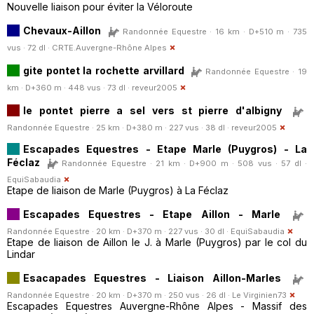
Nouvelle liaison pour éviter la Véloroute
Chevaux-Aillon
Randonnée Equestre · 16 km · D+510 m · 735
vus · 72 dl ·
CRTE.Auvergne-Rhône Alpes
gite pontet la rochette arvillard
Randonnée Equestre · 19
km · D+360 m · 448 vus · 73 dl ·
reveur2005
le pontet pierre a sel vers st pierre d'albigny
Randonnée Equestre · 25 km · D+380 m · 227 vus · 38 dl ·
reveur2005
Escapades Equestres - Etape Marle (Puygros) - La
Féclaz
Randonnée Equestre · 21 km · D+900 m · 508 vus · 57 dl ·
EquiSabaudia
Etape de liaison de Marle (Puygros) à La Féclaz
Escapades Equestres - Etape Aillon - Marle
Randonnée Equestre · 20 km · D+370 m · 227 vus · 30 dl ·
EquiSabaudia
Etape de liaison de Aillon le J. à Marle (Puygros) par le col du
Lindar
Esacapades Equestres - Liaison Aillon-Marles
Randonnée Equestre · 20 km · D+370 m · 250 vus · 26 dl ·
Le Virginien73
Escapades Equestres Auvergne-Rhône Alpes - Massif des