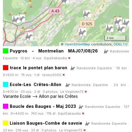
3 km
©
OpenStreetMap
contributors,
ODbL 1.0
Puygros - Montmelian MAJ07/08/26
Randonnée
Equestre · 12 km · 4 vus ·
EquiSabaudia
trace le pontet plan baron
Randonnée Equestre · 19 km ·
D+500 m · 75 vus · 1 dl ·
reveur2005
Ecole-Les Crêtes-Allon
Randonnée Equestre · 24 km ·
D+870 m · 33 vus · 2 dl · 3 photos ·
Le Virginien73
Variante Ecole --> Aillon par les Crêtes
Boucle des Bauges - Maj 2023
Randonnée Equestre · 137
km · D+4430 m · 743 vus · 118 dl ·
EquiSabaudia
Liaison Bauges-Combe de savoie
Randonnée Equestre ·
23 km · 216 vus · 33 dl · 3 photos ·
Le Virginien73