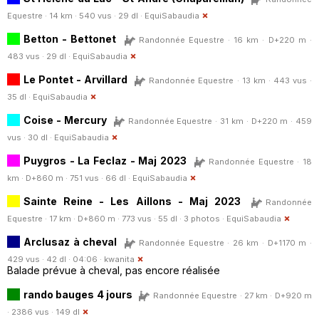
Equestre · 14 km · 540 vus · 29 dl ·
EquiSabaudia
Betton - Bettonet
Randonnée Equestre · 16 km · D+220 m ·
483 vus · 29 dl ·
EquiSabaudia
Le Pontet - Arvillard
Randonnée Equestre · 13 km · 443 vus ·
35 dl ·
EquiSabaudia
Coise - Mercury
Randonnée Equestre · 31 km · D+220 m · 459
vus · 30 dl ·
EquiSabaudia
Puygros - La Feclaz - Maj 2023
Randonnée Equestre · 18
km · D+860 m · 751 vus · 66 dl ·
EquiSabaudia
Sainte Reine - Les Aillons - Maj 2023
Randonnée
Equestre · 17 km · D+860 m · 773 vus · 55 dl · 3 photos ·
EquiSabaudia
Arclusaz à cheval
Randonnée Equestre · 26 km · D+1170 m ·
429 vus · 42 dl · 04:06 ·
kwanita
Balade prévue à cheval, pas encore réalisée
rando bauges 4 jours
Randonnée Equestre · 27 km · D+920 m
· 2386 vus · 149 dl