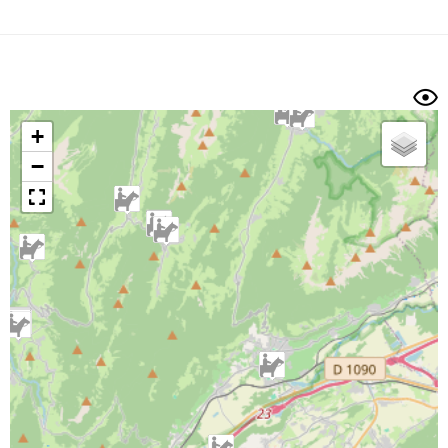
Dénivelé min/max
Auteur
Dossier
et
sous-dossiers
+
Trier par
−
Horodatage
Photos