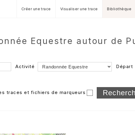
Créer une trace
Visualiser une trace
Bibliothèque
donnée Equestre autour de Pu
Activité
Départ
Longueur min/max
les traces et fichiers de marqueurs
Dossier
et sous-doss
Trier par
Horodatage
Photos