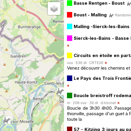
Basse Rentgen - Boust
Boust - Malling
Randonné
Malling -Sierck-les-Bains
Sierck-les-Bains - Basse
Circuits en étoile en part
vus · 536 dl ·
CRTEGE
Venez découvrir les chemins et 
Le Pays des Trois Fronti
Boucle breistroff rodema
m · 208 vus · 39 dl ·
d.trocnet
Boucle de 3h30 4h00. Passage 
thionville, passage d'un guet à 
toute la
57 - Kitzing_3 jours au p