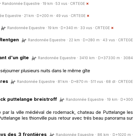
Randonnée Equestre · 19 km · 53 vus ·
CRTEGE
e Equestre · 21 km · D+200 m · 49 vus ·
CRTEGE
Randonnée Equestre · 19 km · D+340 m · 33 vus ·
CRTEGE
 Rentgen
Randonnée Equestre · 22 km · D+280 m · 43 vus ·
CRTEGE
ant d'un gîte
Randonnée Equestre · 3410 km · D+37330 m · 3084
séjourner plusieurs nuits dans le même gîte
ères
Randonnée Equestre · 81 km · D+870 m · 511 vus · 68 dl ·
CRTEGE
ck puttelange breistroff
Randonnée Equestre · 19 km · D+300
par la ville médiéval de rodemack, chateau de Puttelange les
Puttelange les thionville puis retour avec trés beau panorama sur
ays des 3 frontières
Randonnée Equestre · 86 km · D+1020 m ·