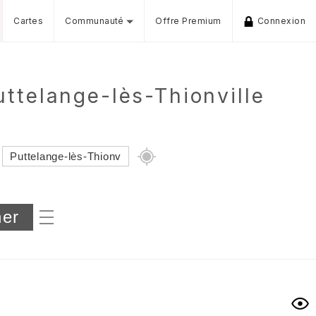
Cartes
Communauté
Offre Premium
Connexion
ttelange-lès-Thionville
Dénivelé min/max
iers