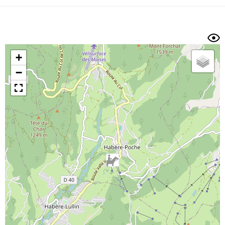
Dénivelé min/max
Auteur
Dossier
et
sous-dossiers
+
Trier par
−
Horodatage
Photos