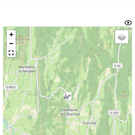
Dénivelé min/max
Auteur
Dossier
et
sous-dossiers
+
Trier par
−
Horodatage
Photos