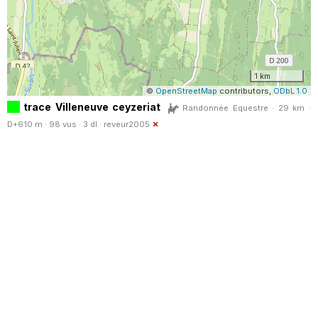
1 km
©
OpenStreetMap
contributors,
ODbL 1.0
trace Villeneuve ceyzeriat
Randonnée Equestre · 29 km ·
D+610 m · 98 vus · 3 dl ·
reveur2005