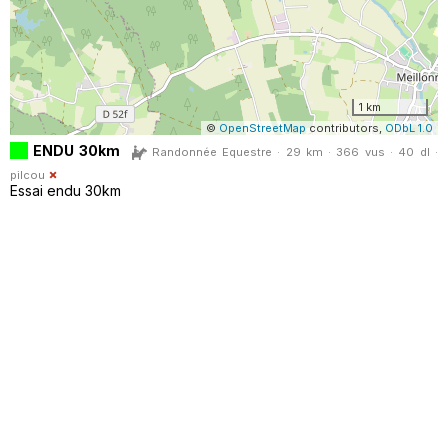
1 km
©
OpenStreetMap
contributors,
ODbL 1.0
ENDU 30km
Randonnée Equestre · 29 km · 366 vus · 40 dl ·
pilcou
Essai endu 30km