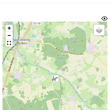
Dénivelé min/max
Auteur
Dossier
et
sous-dossiers
+
Trier par
−
Horodatage
Photos