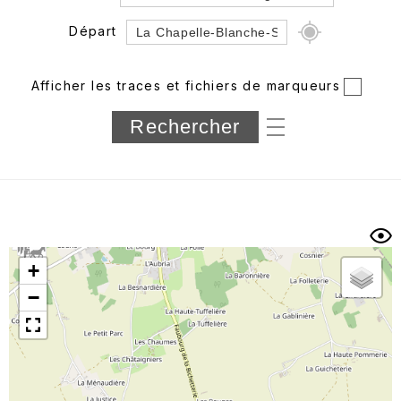
Départ
Rayon
Afficher les traces et fichiers de marqueurs
Département
Longueur min/max
Dénivelé min/max
Auteur
Dossier
et
sous-dossiers
+
Trier par
−
Horodatage
Photos