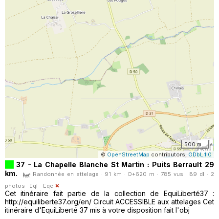
500 m
©
OpenStreetMap
contributors,
ODbL 1.0
37 - La Chapelle Blanche St Martin : Puits Berrault 29
km.
Randonnée en attelage · 91 km · D+620 m · 785 vus · 89 dl · 2
photos ·
Eql - Eqc
Cet itinéraire fait partie de la collection de EquiLiberté37 :
http://equiliberte37.org/en/ Circuit ACCESSIBLE aux attelages Cet
itinéraire d'EquiLiberté 37 mis à votre disposition fait l'obj