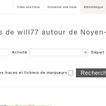
Créer une trace
Visualiser une trace
Bibliothèque
s de will77 autour de Noyen
Activité
Départ
Longueur min/max
les traces et fichiers de marqueurs
Dossier
et sous-doss
Trier par
Horodatage
Photos