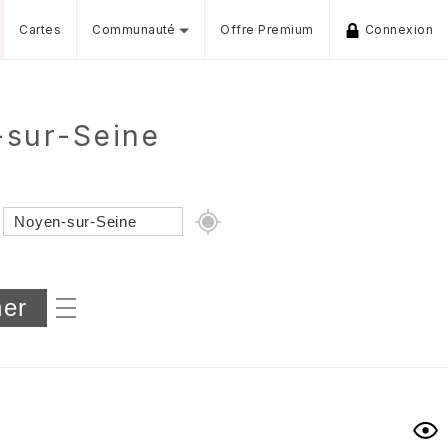
Cartes
Communauté
Offre Premium
Connexion
-sur-Seine
Dénivelé min/max
iers