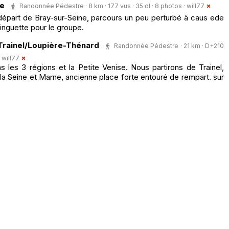
ée
Randonnée Pédestre · 8 km · 177 vus · 35 dl · 8 photos ·
will77
épart de Bray-sur-Seine, parcours un peu perturbé à caus ede
inguette pour le groupe.
Trainel/Loupière-Thénard
Randonnée Pédestre · 21 km · D+210
·
will77
les 3 régions et la Petite Venise. Nous partirons de Trainel,
e la Seine et Marne, ancienne place forte entouré de rempart. sur