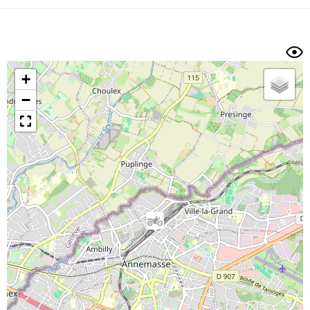
Dénivelé min/max
Auteur
Dossier
et
sous-dossiers
+
Trier par
−
Horodatage
Photos