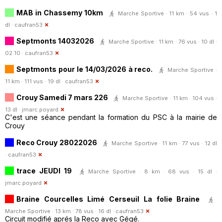
MAB in Chassemy 10km
Marche Sportive · 11 km · 54 vus · 1
dl ·
caufran53
Septmonts 14032026
Marche Sportive · 11 km · 76 vus · 10 dl ·
02:10 ·
caufran53
Septmonts pour le 14/03/2026 à reco.
Marche Sportive ·
11 km · 111 vus · 19 dl ·
caufran53
Crouy Samedi 7 mars 226
Marche Sportive · 11 km · 104 vus ·
13 dl ·
jmarc.poyard
C'est une séance pendant la formation du PSC à la mairie de
Crouy
Reco Crouy 28022026
Marche Sportive · 11 km · 77 vus · 12 dl
·
caufran53
trace JEUDI 19
Marche Sportive · 8 km · 68 vus · 15 dl ·
jmarc.poyard
Braine Courcelles Limé Cerseuil La folie Braine
Marche Sportive · 13 km · 78 vus · 16 dl ·
caufran53
Circuit modifié aprés la Reco avec Gégé.