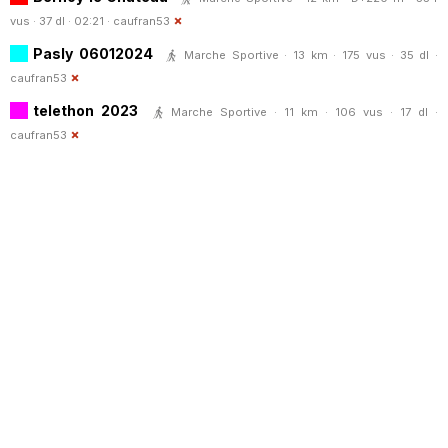
vus · 37 dl · 02:21 ·
caufran53
Pasly 06012024
Marche Sportive · 13 km · 175 vus · 35 dl ·
caufran53
telethon 2023
Marche Sportive · 11 km · 106 vus · 17 dl ·
caufran53