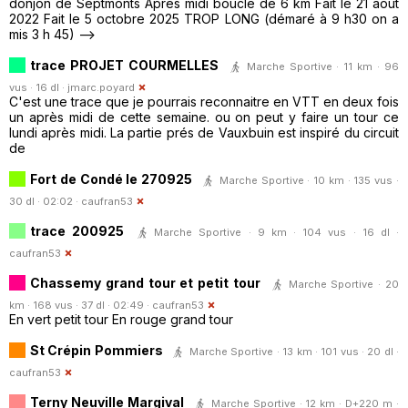
donjon de Septmonts Après midi boucle de 6 km Fait le 21 août
2022 Fait le 5 octobre 2025 TROP LONG (démaré à 9 h30 on a
mis 3 h 45) -->
trace PROJET COURMELLES
Marche Sportive · 11 km · 96
vus · 16 dl ·
jmarc.poyard
C'est une trace que je pourrais reconnaitre en VTT en deux fois
un après midi de cette semaine. ou on peut y faire un tour ce
lundi après midi. La partie prés de Vauxbuin est inspiré du circuit
de
Fort de Condé le 270925
Marche Sportive · 10 km · 135 vus ·
30 dl · 02:02 ·
caufran53
trace 200925
Marche Sportive · 9 km · 104 vus · 16 dl ·
caufran53
Chassemy grand tour et petit tour
Marche Sportive · 20
km · 168 vus · 37 dl · 02:49 ·
caufran53
En vert petit tour En rouge grand tour
St Crépin Pommiers
Marche Sportive · 13 km · 101 vus · 20 dl ·
caufran53
Terny Neuville Margival
Marche Sportive · 12 km · D+220 m ·