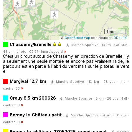
3 km
©
OpenStreetMap
contributors,
ODbL 1.0
Chassemy/Brenelle
Marche Sportive · 13 km · 409 vus ·
48 dl · 1 photo · 02:27 ·
jmarc.poyard
C'est un circuit autour de Chassemy en direction de Bremelle Il y
a seulement une seule montée et encore pas vraiment raide, le
parcours est en partie à l'abri du vent mais sur le plateau le vent
e
Margival 12.7 km
Marche Sportive · 13 km · 28 vus · 1 dl ·
caufran53
Crouy 8.5 km 200626
Marche Sportive · 8 km · 28 vus · 1 dl ·
caufran53
Bernoy le Château petit
Marche Sportive · 9 km · 61 vus ·
caufran53
Bernoy le château 23052026 grand circuit
Marche