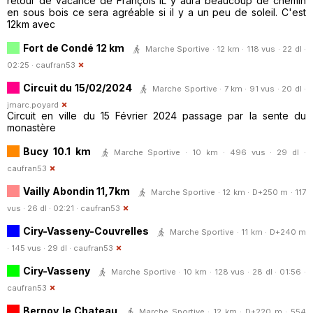
retour de vacance de François IL y aura beaucoup de chemin
en sous bois ce sera agréable si il y a un peu de soleil. C'est
12km avec
Fort de Condé 12 km
Marche Sportive · 12 km · 118 vus · 22 dl ·
02:25 ·
caufran53
Circuit du 15/02/2024
Marche Sportive · 7 km · 91 vus · 20 dl ·
jmarc.poyard
Circuit en ville du 15 Février 2024 passage par la sente du
monastère
Bucy 10.1 km
Marche Sportive · 10 km · 496 vus · 29 dl ·
caufran53
Vailly Abondin 11,7km
Marche Sportive · 12 km · D+250 m · 117
vus · 26 dl · 02:21 ·
caufran53
Ciry-Vasseny-Couvrelles
Marche Sportive · 11 km · D+240 m
· 145 vus · 29 dl ·
caufran53
Ciry-Vasseny
Marche Sportive · 10 km · 128 vus · 28 dl · 01:56 ·
caufran53
Bernoy le Chateau
Marche Sportive · 12 km · D+220 m · 554