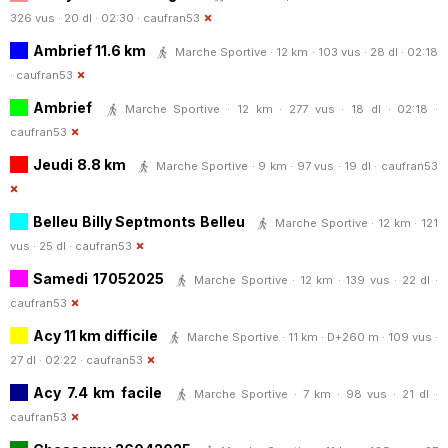
326 vus · 20 dl · 02:30 ·
caufran53
Ambrief 11.6 km
Marche Sportive · 12 km · 103 vus · 28 dl · 02:18
·
caufran53
Ambrief
Marche Sportive · 12 km · 277 vus · 18 dl · 02:18 ·
caufran53
Jeudi 8.8 km
Marche Sportive · 9 km · 97 vus · 19 dl ·
caufran53
Belleu Billy Septmonts Belleu
Marche Sportive · 12 km · 121
vus · 25 dl ·
caufran53
Samedi 17052025
Marche Sportive · 12 km · 139 vus · 22 dl ·
caufran53
Acy 11 km difficile
Marche Sportive · 11 km · D+260 m · 109 vus ·
27 dl · 02:22 ·
caufran53
Acy 7.4 km facile
Marche Sportive · 7 km · 98 vus · 21 dl ·
caufran53