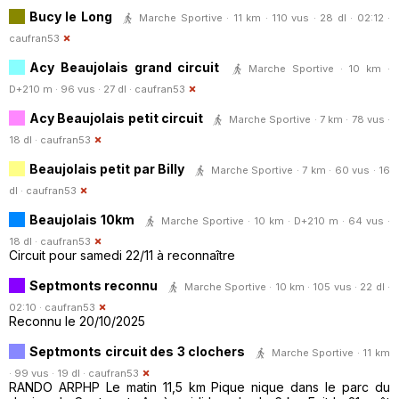
Bucy le Long
Marche Sportive · 11 km · 110 vus · 28 dl · 02:12 ·
caufran53
Acy Beaujolais grand circuit
Marche Sportive · 10 km ·
D+210 m · 96 vus · 27 dl ·
caufran53
Acy Beaujolais petit circuit
Marche Sportive · 7 km · 78 vus ·
18 dl ·
caufran53
Beaujolais petit par Billy
Marche Sportive · 7 km · 60 vus · 16
dl ·
caufran53
Beaujolais 10km
Marche Sportive · 10 km · D+210 m · 64 vus ·
18 dl ·
caufran53
Circuit pour samedi 22/11 à reconnaître
Septmonts reconnu
Marche Sportive · 10 km · 105 vus · 22 dl ·
02:10 ·
caufran53
Reconnu le 20/10/2025
Septmonts circuit des 3 clochers
Marche Sportive · 11 km
· 99 vus · 19 dl ·
caufran53
RANDO ARPHP Le matin 11,5 km Pique nique dans le parc du