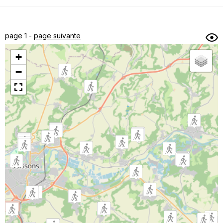
Dénivelé min/max
Auteur
Dossier
et
page 1 -
page suivante
sous-dossiers
+
Trier par
−
Horodatage
Photos