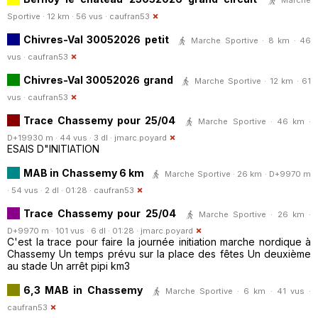
Sportive · 12 km · 56 vus ·
caufran53
Chivres-Val 30052026 petit
Marche Sportive · 8 km · 46
vus ·
caufran53
Chivres-Val 30052026 grand
Marche Sportive · 12 km · 61
vus ·
caufran53
Trace Chassemy pour 25/04
Marche Sportive · 46 km ·
D+19930 m · 44 vus · 3 dl ·
jmarc.poyard
ESAIS D"INITIATION
MAB in Chassemy 6 km
Marche Sportive · 26 km · D+9970 m
· 54 vus · 2 dl · 01:28 ·
caufran53
Trace Chassemy pour 25/04
Marche Sportive · 26 km ·
D+9970 m · 101 vus · 6 dl · 01:28 ·
jmarc.poyard
C'est la trace pour faire la journée initiation marche nordique à
Chassemy Un temps prévu sur la place des fêtes Un deuxième
au stade Un arrêt pipi km3
6,3 MAB in Chassemy
Marche Sportive · 6 km · 41 vus ·
caufran53