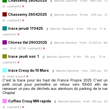
Chassemy 26042025
Marche Sportive · 11 km · 485 vus · 27
dl ·
caufran53
Chassemy 26042025
Marche Sportive · 15 km · 479 vus · 21
dl ·
caufran53
trace jerudi 170425
Marche Sportive · 9 km · 118 vus · 11 dl ·
caufran53
Chivres Val 29032025
Marche Sportive · 11 km · D+220 m · 88
vus · 14 dl · 02:19 ·
caufran53
trace jeudi soir 1
Marche Sportive · 8 km · 116 vus · 17 dl ·
caufran53
trace Crouy du 10 Mars
Marche Sportive · 7 km · 294 vus · 26
dl ·
jmarc.poyard
C'est la trace pour les haut de France Propre 2025 C'est un
petit circuit pour permettre un retour vers 10h00 afin de
ramasser un peu de déchets aux alentours du parking de la rue
Chaptal.
Cuffies Crouy MN rapide
Marche Sportive · 9 km · 95 vus · 20
dl ·
caufran53