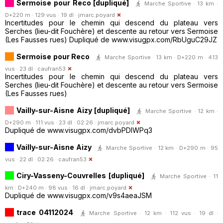
Sermoise pour Reco [dupliqué]
Marche Sportive · 13 km ·
D+220 m · 129 vus · 19 dl ·
jmarc.poyard
Incertitudes pour le chemin qui descend du plateau vers
Serches (lieu-dit Fouchère) et descente au retour vers Sermoise
(Les Fausses rues) Dupliqué de www.visugpx.com/RbUguC29JZ
Sermoise pour Reco
Marche Sportive · 13 km · D+220 m · 413
vus · 23 dl ·
caufran53
Incertitudes pour le chemin qui descend du plateau vers
Serches (lieu-dit Fouchère) et descente au retour vers Sermoise
(Les Fausses rues)
Vailly-sur-Aisne Aizy [dupliqué]
Marche Sportive · 12 km ·
D+290 m · 111 vus · 23 dl · 02:26 ·
jmarc.poyard
Dupliqué de www.visugpx.com/dvbPDlWPq3
Vailly-sur-Aisne Aizy
Marche Sportive · 12 km · D+290 m · 95
vus · 22 dl · 02:26 ·
caufran53
Ciry-Vasseny-Couvrelles [dupliqué]
Marche Sportive · 11
km · D+240 m · 98 vus · 16 dl ·
jmarc.poyard
Dupliqué de www.visugpx.com/v9s4aeaJSM
trace 04112024
Marche Sportive · 12 km · 112 vus · 19 dl ·