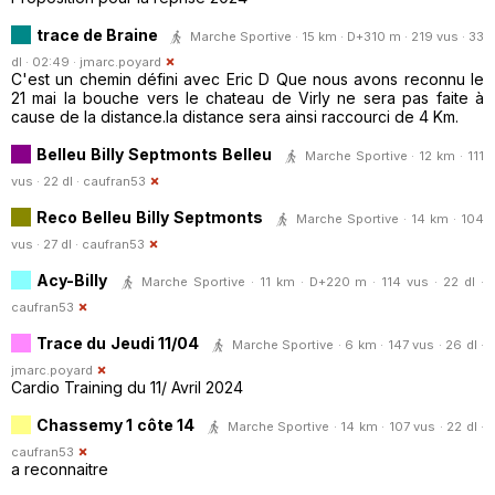
trace de Braine
Marche Sportive · 15 km · D+310 m · 219 vus · 33
dl · 02:49 ·
jmarc.poyard
C'est un chemin défini avec Eric D Que nous avons reconnu le
21 mai la bouche vers le chateau de Virly ne sera pas faite à
cause de la distance.la distance sera ainsi raccourci de 4 Km.
Belleu Billy Septmonts Belleu
Marche Sportive · 12 km · 111
vus · 22 dl ·
caufran53
Reco Belleu Billy Septmonts
Marche Sportive · 14 km · 104
vus · 27 dl ·
caufran53
Acy-Billy
Marche Sportive · 11 km · D+220 m · 114 vus · 22 dl ·
caufran53
Trace du Jeudi 11/04
Marche Sportive · 6 km · 147 vus · 26 dl ·
jmarc.poyard
Cardio Training du 11/ Avril 2024
Chassemy 1 côte 14
Marche Sportive · 14 km · 107 vus · 22 dl ·
caufran53
a reconnaitre