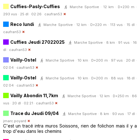
Cuffies-Pasly-Cuffies
Marche Sportive · 12 km · D+230 m ·
293 vus · 25 dl · 02:26 ·
caufran53
Reco lundi
Marche Sportive · 12 km · D+220 m · 113 vus · 15 dl ·
caufran53
Cuffies Jeudi 27022025
Marche Sportive · 8 km · 91 vus · 16
dl ·
caufran53
Vailly-Ostel
Marche Sportive · 10 km · D+200 m · 97 vus · 20 dl ·
02:04 ·
caufran53
Vailly-Ostel
Marche Sportive · 10 km · D+200 m · 88 vus · 18 dl ·
02:04 ·
caufran53
Vailly Abondin 11,7km
Marche Sportive · 12 km · D+250 m · 86
vus · 20 dl · 02:21 ·
caufran53
Trace du Jeudi 09/04
Marche Sportive · 8 km · 93 vus · 17 dl ·
jmarc.poyard
C'est un tracé intra muros Soissons, rien de folichon mais il y a
trop d'eau dans les chemins