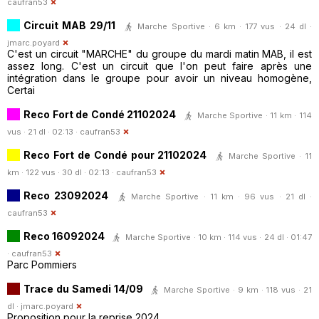
caufran53
Circuit MAB 29/11
Marche Sportive · 6 km · 177 vus · 24 dl ·
jmarc.poyard
C'est un circuit "MARCHE" du groupe du mardi matin MAB, il est
assez long. C'est un circuit que l'on peut faire après une
intégration dans le groupe pour avoir un niveau homogène,
Certai
Reco Fort de Condé 21102024
Marche Sportive · 11 km · 114
vus · 21 dl · 02:13 ·
caufran53
Reco Fort de Condé pour 21102024
Marche Sportive · 11
km · 122 vus · 30 dl · 02:13 ·
caufran53
Reco 23092024
Marche Sportive · 11 km · 96 vus · 21 dl ·
caufran53
Reco 16092024
Marche Sportive · 10 km · 114 vus · 24 dl · 01:47
·
caufran53
Parc Pommiers
Trace du Samedi 14/09
Marche Sportive · 9 km · 118 vus · 21
dl ·
jmarc.poyard
Proposition pour la reprise 2024