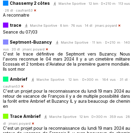
Chassemy 2 côtes
Marche Sportive · 12 km · D+210 m · 113 vus
· 28 dl ·
caufran53
A reconnaitre
trace
Marche Sportive · 8 km · 76 vus · 14 dl ·
jmarc.poyard
Seance du 07/03
Septmont-Buzancy
Marche Sportive · 11 km · D+210 m · 140
vus · 20 dl ·
jmarc.poyard
C'est le trace définitive de Septmont vers Buzancy. Nous
l'avons reconnue le 04 mars 2024 Il y a un cimetière militaire
Ecossais et 2 tombes d'Aviateur de la première guerre mondiale.
Ils sont mor
Ambrief
Marche Sportive · 12 km · D+300 m · 164 vus · 31 dl ·
caufran53
C'est un projet pour la reconnaissance du lundi 19 mars 2024 au
retour de vacance de François il y a de multiple possibilité dans
la forêt entre Ambrief et Buzancy IL y aura beaucoup de chemin
en
Trace Ambrief
Marche Sportive · 12 km · D+300 m · 359 vus · 28
dl ·
jmarc.poyard
C'est un projet pour la reconnaissance du lundi 19 mars 2024 au