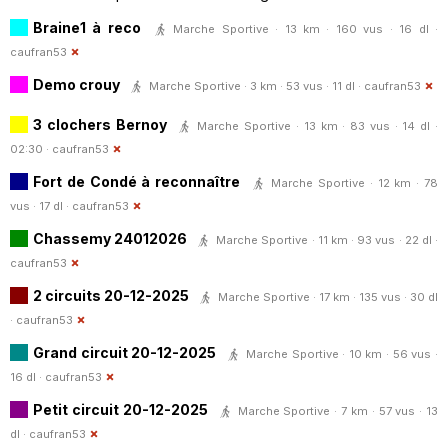
Braine1 à reco
Marche Sportive · 13 km · 160 vus · 16 dl ·
caufran53
Demo crouy
Marche Sportive · 3 km · 53 vus · 11 dl ·
caufran53
3 clochers Bernoy
Marche Sportive · 13 km · 83 vus · 14 dl ·
02:30 ·
caufran53
Fort de Condé à reconnaître
Marche Sportive · 12 km · 78
vus · 17 dl ·
caufran53
Chassemy 24012026
Marche Sportive · 11 km · 93 vus · 22 dl ·
caufran53
2 circuits 20-12-2025
Marche Sportive · 17 km · 135 vus · 30 dl
·
caufran53
Grand circuit 20-12-2025
Marche Sportive · 10 km · 56 vus ·
16 dl ·
caufran53
Petit circuit 20-12-2025
Marche Sportive · 7 km · 57 vus · 13
dl ·
caufran53