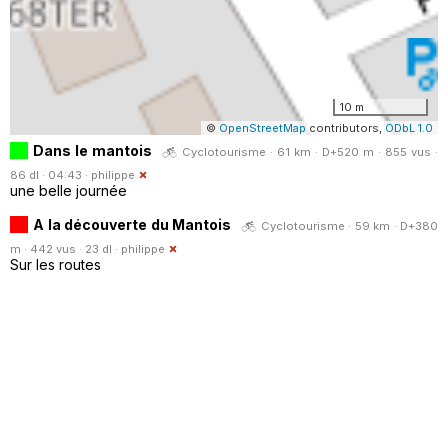
10 m
©
OpenStreetMap
contributors,
ODbL 1.0
Dans le mantois
Cyclotourisme · 61 km · D+520 m · 855 vus ·
86 dl · 04:43 ·
philippe
une belle journée
A la découverte du Mantois
Cyclotourisme · 59 km · D+380
m · 442 vus · 23 dl ·
philippe
Sur les routes