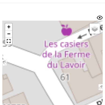
Dénivelé min/max
Auteur
Dossier
et
sous-dossiers
+
Trier par
−
Horodatage
Photos