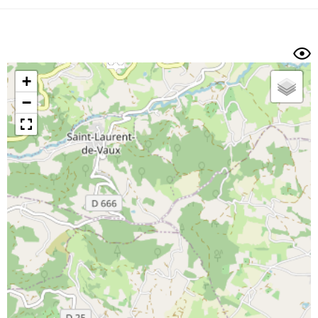
Dénivelé min/max
Auteur
Dossier
et
sous-dossiers
+
Trier par
−
Horodatage
Photos