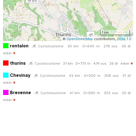
1 km
©
OpenStreetMap
contributors,
ODbL 1.0
rontalon
Cyclotourisme · 30 km · D+640 m · 276 vus · 39 dl ·
erber
thurins
Cyclotourisme · 37 km · D+770 m · 474 vus · 26 dl ·
erber
Chevinay
Cyclotourisme · 43 km · D+920 m · 308 vus · 31 dl ·
erber
Brevenne
Cyclotourisme · 41 km · D+990 m · 302 vus · 20 dl ·
erber