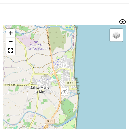
Dénivelé min/max
Auteur
Dossier
et
sous-dossiers
+
Trier par
−
Horodatage
Photos