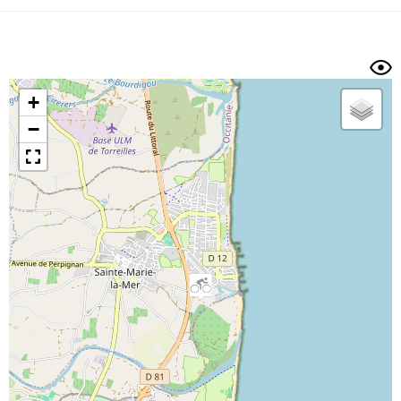
Dénivelé min/max
Auteur
Dossier
et
sous-dossiers
+
Trier par
−
Horodatage
Photos