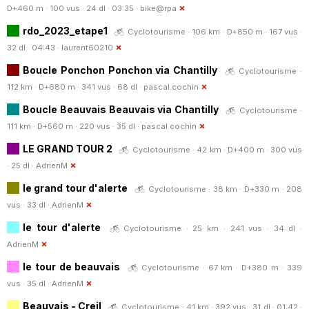
D+460 m · 100 vus · 24 dl · 03:35 ·
bike@rpa
rdo_2023_etape1
Cyclotourisme · 106 km · D+850 m · 167 vus ·
32 dl · 04:43 ·
laurent60210
Boucle Ponchon Ponchon via Chantilly
Cyclotourisme ·
112 km · D+680 m · 341 vus · 68 dl ·
pascal.cochin
Boucle Beauvais Beauvais via Chantilly
Cyclotourisme ·
111 km · D+560 m · 220 vus · 35 dl ·
pascal.cochin
LE GRAND TOUR 2
Cyclotourisme · 42 km · D+400 m · 300 vus
· 25 dl ·
AdrienM
le grand tour d'alerte
Cyclotourisme · 38 km · D+330 m · 208
vus · 33 dl ·
AdrienM
le tour d'alerte
Cyclotourisme · 25 km · 241 vus · 34 dl ·
AdrienM
le tour de beauvais
Cyclotourisme · 67 km · D+380 m · 339
vus · 35 dl ·
AdrienM
Beauvais - Creil
Cyclotourisme · 41 km · 392 vus · 31 dl · 01:42 ·