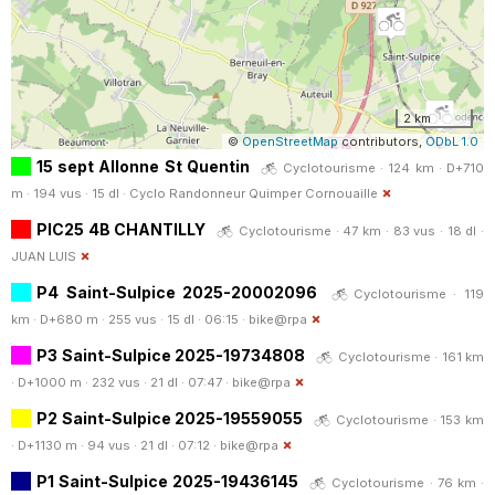
2 km
©
OpenStreetMap
contributors,
ODbL 1.0
15 sept Allonne St Quentin
Cyclotourisme · 124 km · D+710
m · 194 vus · 15 dl ·
Cyclo Randonneur Quimper Cornouaille
PIC25 4B CHANTILLY
Cyclotourisme · 47 km · 83 vus · 18 dl ·
JUAN LUIS
P4 Saint-Sulpice 2025-20002096
Cyclotourisme · 119
km · D+680 m · 255 vus · 15 dl · 06:15 ·
bike@rpa
P3 Saint-Sulpice 2025-19734808
Cyclotourisme · 161 km
· D+1000 m · 232 vus · 21 dl · 07:47 ·
bike@rpa
P2 Saint-Sulpice 2025-19559055
Cyclotourisme · 153 km
· D+1130 m · 94 vus · 21 dl · 07:12 ·
bike@rpa
P1 Saint-Sulpice 2025-19436145
Cyclotourisme · 76 km ·