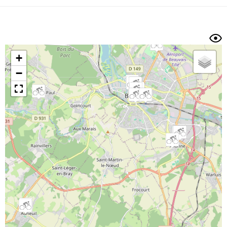
Dénivelé min/max
Auteur
Dossier
et
sous-dossiers
+
Trier par
−
Horodatage
Photos