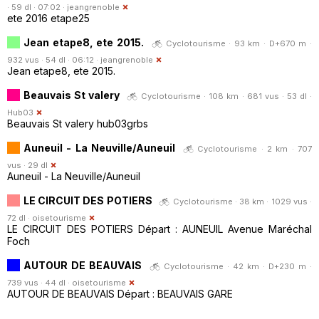
· 59 dl · 07:02 ·
jeangrenoble
ete 2016 etape25
Jean etape8, ete 2015.
Cyclotourisme · 93 km · D+670 m ·
932 vus · 54 dl · 06:12 ·
jeangrenoble
Jean etape8, ete 2015.
Beauvais St valery
Cyclotourisme · 108 km · 681 vus · 53 dl ·
Hub03
Beauvais St valery hub03grbs
Auneuil - La Neuville/Auneuil
Cyclotourisme · 2 km · 707
vus · 29 dl
Auneuil - La Neuville/Auneuil
LE CIRCUIT DES POTIERS
Cyclotourisme · 38 km · 1029 vus ·
72 dl ·
oisetourisme
LE CIRCUIT DES POTIERS Départ : AUNEUIL Avenue Maréchal
Foch
AUTOUR DE BEAUVAIS
Cyclotourisme · 42 km · D+230 m ·
739 vus · 44 dl ·
oisetourisme
AUTOUR DE BEAUVAIS Départ : BEAUVAIS GARE