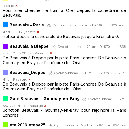
jbcatte
Pour aller chercher le train à Creil depuis la cathédrale de
Beauvais.
Beauvais - Paris
Cyclotourisme · 77 km · D+460 m · 602 vus ·
47 dl · 03:15 ·
jbcatte
Retour depuis la cathédrale de Beauvais jusqu'à Kilomètre 0.
Beauvais à Dieppe
Cyclotourisme · 121 km · D+570 m · 1638
vus · 111 dl · 08:04 ·
PapaLuc
De Beauvais à Dieppe par la piste Paris-Londres. De Beauvais à
Gournay-en-Bray par l'itinéraire de l'Oise
Beauvais_Dieppe
Cyclotourisme · 121 km · D+570 m · 525 vus ·
41 dl ·
PapaLuc
De Beauvais à Dieppe par la piste Paris-Londres. De Beauvais à
Gournay-en-Bray par l'itinéraire de l'Oise
Gare Beauvais - Gournay-en-Bray
Cyclotourisme · 33 km ·
557 vus · 44 dl ·
PapaLuc
Jonction Beauvais - Gourmay-en-Bray pour rejoindre la Paris
Londres
ete 2016 etape25
Cyclotourisme · 98 km · D+640 m · 934 vus