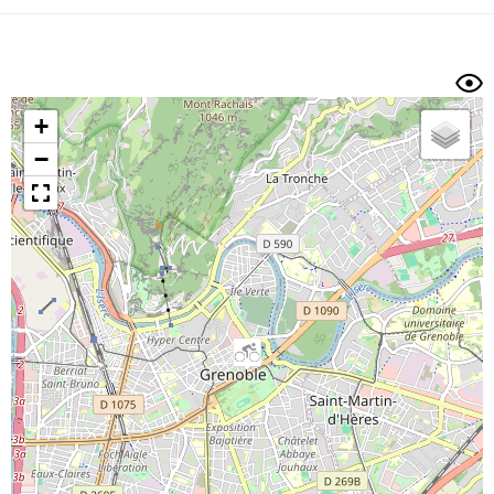
Dénivelé min/max
Auteur
Dossier
et
sous-dossiers
+
Trier par
−
Horodatage
Photos